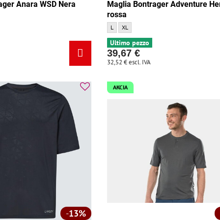
rager Anara WSD Nera
Maglia Bontrager Adventure He
rossa
 Anara WSD Nera - Dimensione:
ager Anara WSD Nera - Dimensione:
Maglia Bontrager Adventure Henley rossa -
Maglia Bontrager Adventure Henley ros
L
XL
Ultimo pezzo
39,67 €
32,52 €
escl. IVA
AKCIA
13%