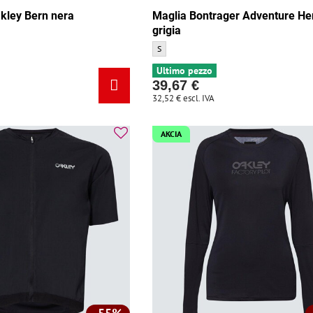
kley Bern nera
Maglia Bontrager Adventure He
grigia
 Bern nera - Dimensione:
Maglia Bontrager Adventure Henley grigia -
S
Ultimo pezzo
39,67 €
32,52 €
escl. IVA
AKCIA