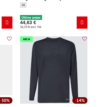
one:
Maglia Bontrager Meraj WSD blu - Dimensione:
XS
Ultimo pezzo
44,63 €
36,59 €
escl. IVA
AKCIA
30%
14%