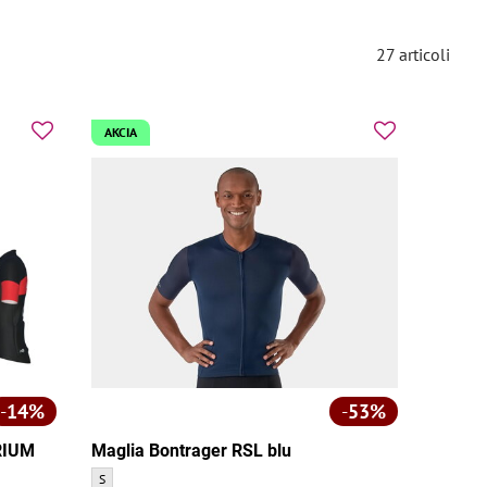
27
articoli
AKCIA
14%
53%
RIUM
Maglia Bontrager RSL blu
Maglia Bontrager RSL blu - Dimensione:
S