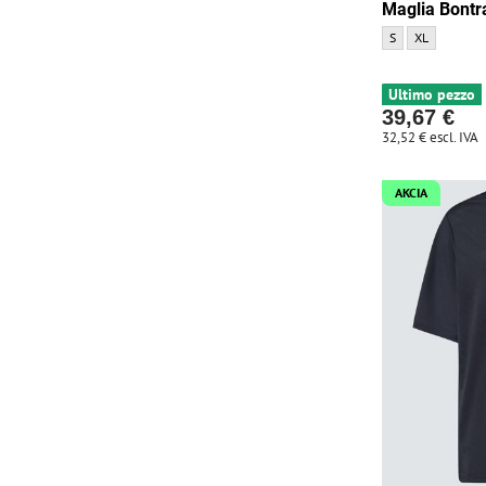
Maglia Bont
Maglia Bontrager
Maglia Bontr
S
XL
Ultimo pezzo
39,67 €
32,52 €
escl. IVA
AKCIA