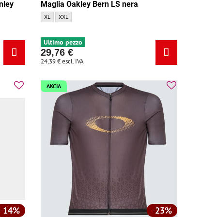
nley
Maglia Oakley Bern LS nera
Maglia Oakley Bern LS nera - Dimensione:
Maglia Oakley Bern LS nera - Dimensione:
XL
XXL
 Dimensione:
sa - Dimensione:
Ultimo pezzo
29,76 €
24,39 €
escl. IVA
AKCIA
14%
23%