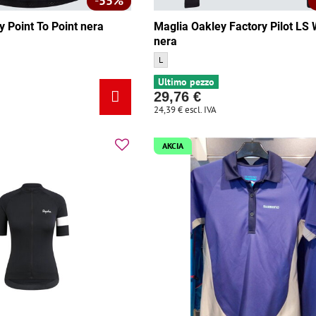
55%
 Point To Point nera
Maglia Oakley Factory Pilot LS
nera
nt To Point nera - Dimensione:
Maglia Oakley Factory Pilot LS WSD nera - 
L
Ultimo pezzo
29,76 €
24,39 €
escl. IVA
AKCIA