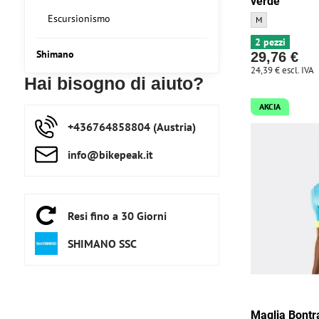
verde
Escursionismo
Maglia Oakley Fac
M
2 pezzi
Shimano
29,76 €
24,39 €
escl. IVA
Hai bisogno di aiuto?
AKCIA
+436764858804 (Austria)
info​@bikepeak​.it
Resi fino a 30 Giorni
SHIMANO SSC
Maglia Bontr