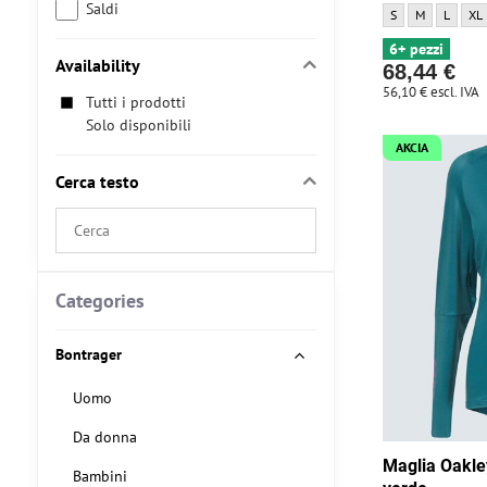
Saldi
Maglia MILREMO 
Maglia MILR
Maglia 
Mag
S
M
L
XL
6+ pezzi
Availability
68,44 €
56,10 €
escl. IVA
Tutti i prodotti
Solo disponibili
AKCIA
Cerca testo
Search
filter
results
by
Categories
fulltext
Bontrager
Uomo
Da donna
Maglia Oakle
Bambini