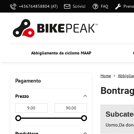
+436764858804 (AT)
Scrivici
FAQ
Preno
Abbigliamento da ciclismo MAAP
Home
Abbigli
Pagamento
Bontrag
Prezzo
From:
To:
Subcate
Uomo
Da don
Produttore