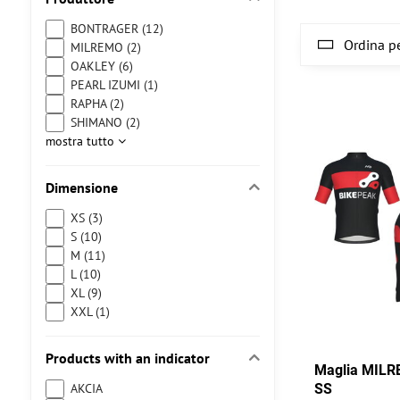
BONTRAGER (12)
Ordina pe
MILREMO (2)
OAKLEY (6)
PEARL IZUMI (1)
RAPHA (2)
SHIMANO (2)
mostra tutto
Dimensione
XS (3)
S (10)
M (11)
L (10)
XL (9)
XXL (1)
Products with an indicator
Maglia MIL
AKCIA
SS