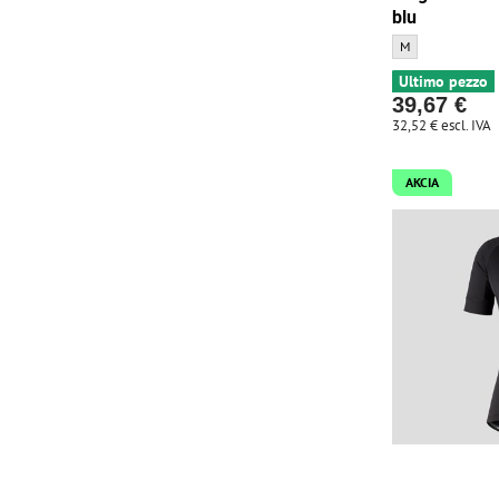
blu
Maglia Bontrager 
M
Ultimo pezzo
39,67 €
32,52 €
escl. IVA
AKCIA