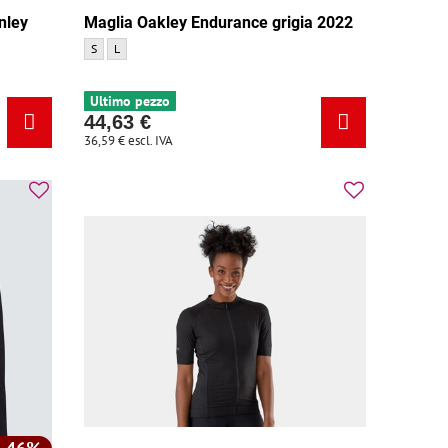
nley
Maglia Oakley Endurance grigia 2022
Maglia Oakley Endurance grigia 2022 - Dimensione:
Maglia Oakley Endurance grigia 2022 - Dimensione:
S
L
 Dimensione:
Ultimo pezzo
44,63 €
36,59 €
escl. IVA