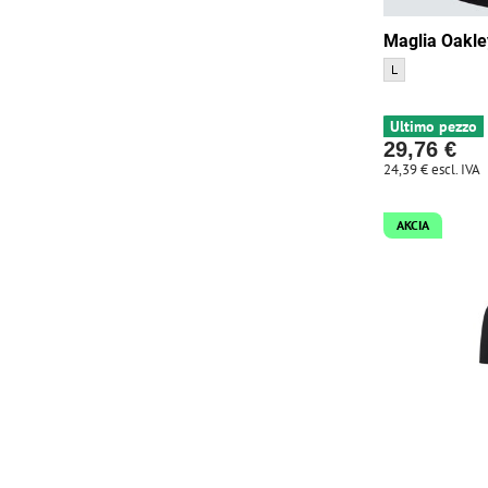
Maglia Oakley
Maglia Oakley Poi
L
Ultimo pezzo
29,76 €
24,39 €
escl. IVA
AKCIA