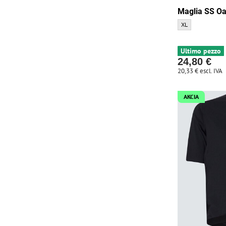
Maglia SS Oa
Maglia SS Oakley
XL
Ultimo pezzo
24,80 €
20,33 €
escl. IVA
AKCIA