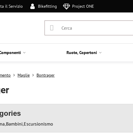
ta il Servizio
Bikefitting
Project ONE
Componenti
Ruote, Copertoni
amento
Maglie
Bontrager
er
gories
na
Bambini
Escursionismo