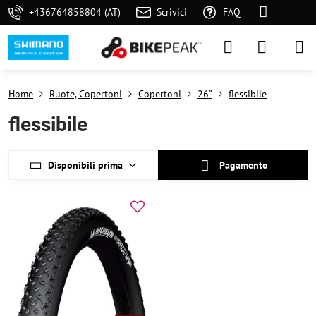
+436764858804 (AT)
Scrivici
FAQ
Home
Ruote, Copertoni
Copertoni
26"
flessibile
flessibile
Disponibili prima
Pagamento