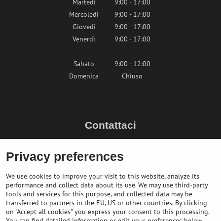
Martedì
9:00 - 17:00
Mercoledì
9:00 - 17:00
Giovedì
9:00 - 17:00
Venerdì
9:00 - 17:00
Sabato
9:00 - 12:00
Domenica
Chiuso
Contattaci
info@bikepeak.it
Privacy preferences
+436764858804 (AT)
Naviga nel negozio
We use cookies to improve your visit to this website, analyze its
performance and collect data about its use. We may use third-party
tools and services for this purpose, and collected data may be
transferred to partners in the EU, US or other countries. By clicking
on "Accept all cookies" you express your consent to this processing.
You can find detailed information or edit your preferences below.