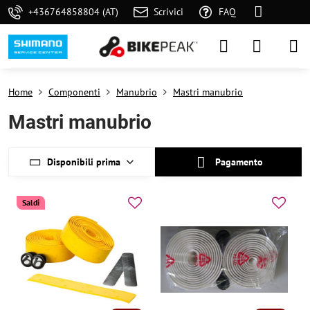
+436764858804 (AT)
Scrivici
FAQ
Home
Componenti
Manubrio
Mastri manubrio
Mastri manubrio
Disponibili prima
Pagamento
Saldi