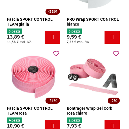
23%
Fascia SPORT CONTROL
PRO Wrap SPORT CONTROL
TEAM gialla
bianco
3 pezzi
5 pezzi
13,89 €
9,59 €
11,38 €
escl. IVA
7,86 €
escl. IVA
21%
2%
Fascia SPORT CONTROL
Bontrager Wrap Gel Cork
TEAM rosa
rosa chiaro
4 pezzi
2 pezzi
10,90 €
7,93 €