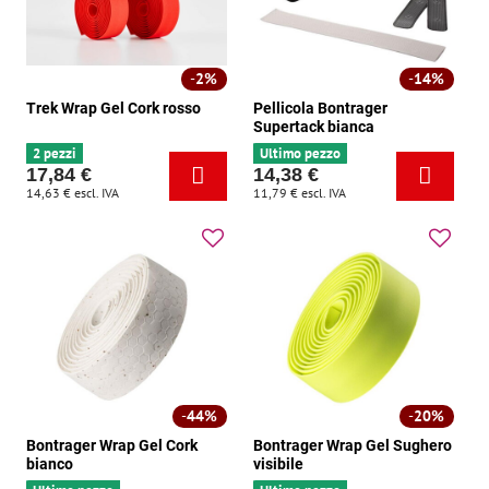
2%
14%
Trek Wrap Gel Cork rosso
Pellicola Bontrager
Supertack bianca
2 pezzi
Ultimo pezzo
17,84 €
14,38 €
14,63 €
escl. IVA
11,79 €
escl. IVA
44%
20%
Bontrager Wrap Gel Cork
Bontrager Wrap Gel Sughero
bianco
visibile