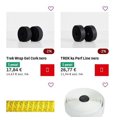
2%
2%
Trek Wrap Gel Cork nero
TREK ka Perf Line nero
3 pezzi
3 pezzi
17,84 €
26,77 €
14,63 €
escl. IVA
21,94 €
escl. IVA