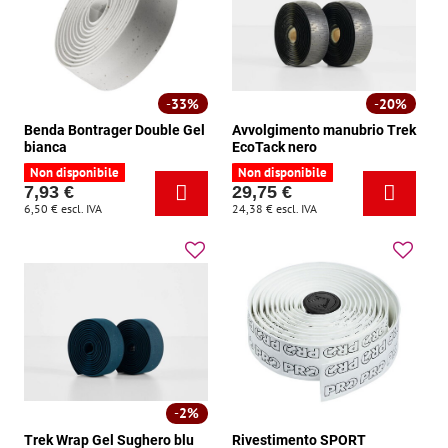
33%
20%
Benda Bontrager Double Gel
Avvolgimento manubrio Trek
bianca
EcoTack nero
Non disponibile
Non disponibile
7,93 €
29,75 €
6,50 €
escl. IVA
24,38 €
escl. IVA
2%
Trek Wrap Gel Sughero blu
Rivestimento SPORT