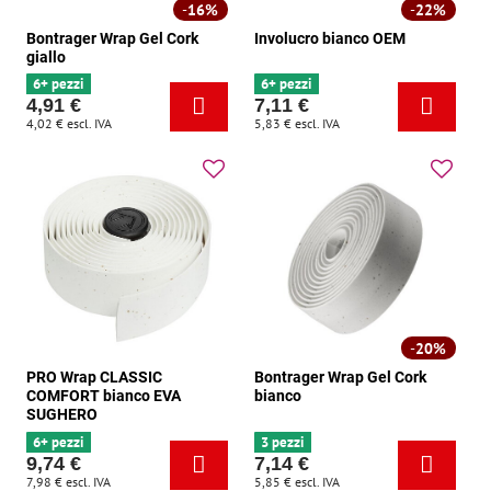
16%
22%
Bontrager Wrap Gel Cork
Involucro bianco OEM
giallo
6+ pezzi
6+ pezzi
4,91 €
7,11 €
4,02 €
escl. IVA
5,83 €
escl. IVA
20%
PRO Wrap CLASSIC
Bontrager Wrap Gel Cork
COMFORT bianco EVA
bianco
SUGHERO
6+ pezzi
3 pezzi
9,74 €
7,14 €
7,98 €
escl. IVA
5,85 €
escl. IVA