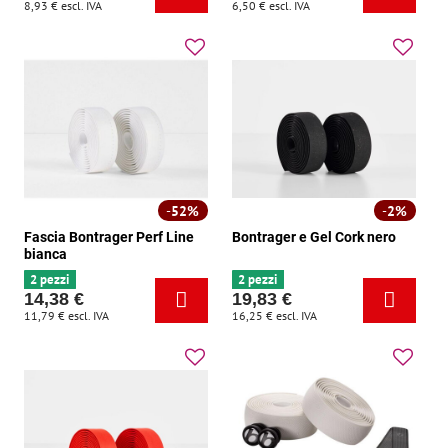
8,93 €
escl. IVA
6,50 €
escl. IVA
52%
2%
Fascia Bontrager Perf Line
Bontrager e Gel Cork nero
bianca
2 pezzi
2 pezzi
14,38 €
19,83 €
11,79 €
escl. IVA
16,25 €
escl. IVA