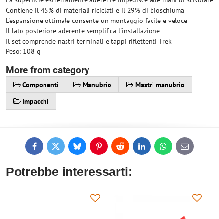
La superficie estremamente aderente impedisce alle mani di scivolare
Contiene il 45% di materiali riciclati e il 29% di bioschiuma
L'espansione ottimale consente un montaggio facile e veloce
Il lato posteriore aderente semplifica l'installazione
Il set comprende nastri terminali e tappi riflettenti Trek
Peso: 108 g
More from category
Componenti
Manubrio
Mastri manubrio
Impacchi
Facebook
Twitter
Bluesky
Pinterest
Reddit
LinkedIn
WhatsApp
E-
mail
Potrebbe interessarti: