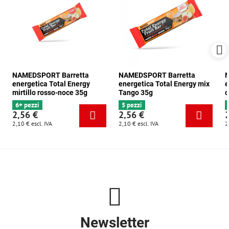
NAMEDSPORT Barretta
NAMEDSPORT Barretta
N
energetica Total Energy
energetica Total Energy mix
e
mirtillo rosso-noce 35g
Tango 35g
c
6+ pezzi
5 pezzi
2,56 €
2,56 €
2,10 €
escl. IVA
2,10 €
escl. IVA
2
Newsletter