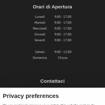
Orari di Apertura
Lunedì
9:00 - 17:00
Martedì
9:00 - 17:00
Mercoledì
9:00 - 17:00
Giovedì
9:00 - 17:00
Venerdì
9:00 - 17:00
Sabato
9:00 - 12:00
Domenica
Chiuso
Contattaci
info@bikepeak.it
Privacy preferences
+436764858804 (AT)
Naviga nel negozio