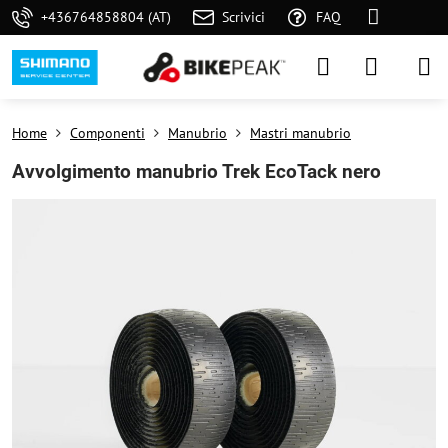
+436764858804 (AT)
Scrivici
FAQ
Home
Componenti
Manubrio
Mastri manubrio
Avvolgimento manubrio Trek EcoTack nero