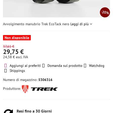
20%
Avvolgimento manubrio Trek EcoTack nero
Leggi di più
Non disponibile
37,61 €
29,75 €
24,38 €
escl. IVA
Aggiungi ai preferiti
Domanda sul prodotto
Watchdog
Shippings
Numero di magazzino:
5306316
Produttore:
Resi fino a 30 Giorni