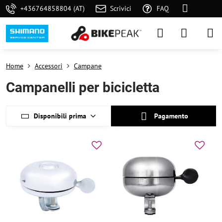
+436764858804 (AT)
Scrivici
FAQ
Home
Accessori
Campane
Campanelli per bicicletta
Disponibili prima
Pagamento