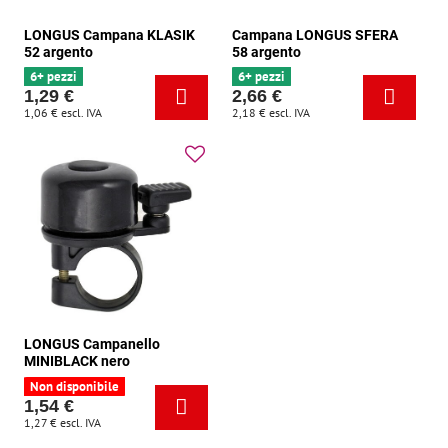
LONGUS Campana KLASIK
Campana LONGUS SFERA
52 argento
58 argento
6+ pezzi
6+ pezzi
1,29 €
2,66 €
1,06 €
escl. IVA
2,18 €
escl. IVA
LONGUS Campanello
MINIBLACK nero
Non disponibile
1,54 €
1,27 €
escl. IVA