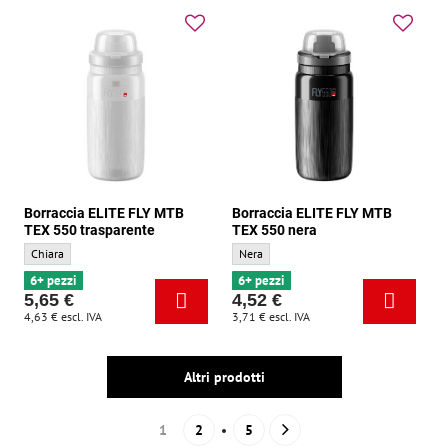
Borraccia ELITE FLY MTB
Borraccia ELITE FLY MTB
TEX 550 trasparente
TEX 550 nera
Borraccia ELITE FLY MTB TEX 550 trasparente - Colore di base:
Borraccia ELITE FLY MTB TEX 550 nera - C
Chiara
Nera
6+ pezzi
6+ pezzi
5,65 €
4,52 €
4,63 €
escl. IVA
3,71 €
escl. IVA
Altri prodotti
1
2
5