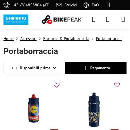
+436764858804 (AT)
Scrivici
FAQ
Home
Accessori
Borracce & Portaborraccia
Portaborraccia
Portaborraccia
Disponibili prima
Pagamento