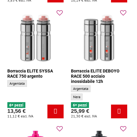
5,83 €
escl. IVA
10,19 €
escl. IVA
Borraccia ELITE SYSSA
Borraccia ELITE DEBOYO
RACE 750 argento
RACE 500 acciaio
inossidabile 12h
Borraccia ELITE SYSSA RACE 750 argento - Colore di base:
Argentata
Borraccia ELITE DEBOYO RACE 500 acciaio 
Argentata
Borraccia ELITE DEBOYO RACE 500 acciaio 
Nera
6+ pezzi
6+ pezzi
13,56 €
25,99 €
11,12 €
escl. IVA
21,30 €
escl. IVA