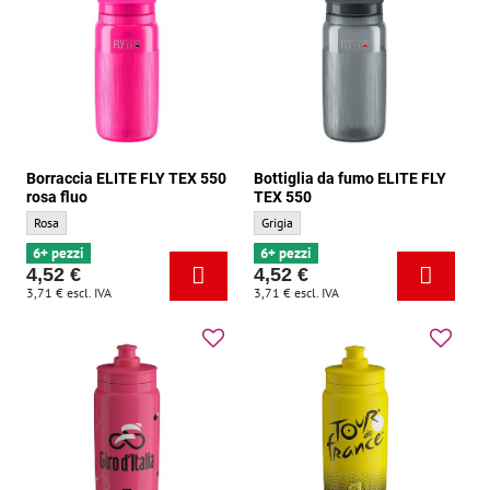
Borraccia ELITE FLY TEX 550
Bottiglia da fumo ELITE FLY
rosa fluo
TEX 550
Borraccia ELITE FLY TEX 550 rosa fluo - Colore di base:
Bottiglia da fumo ELITE FLY TEX 550 - Col
Rosa
Grigia
6+ pezzi
6+ pezzi
4,52 €
4,52 €
3,71 €
escl. IVA
3,71 €
escl. IVA