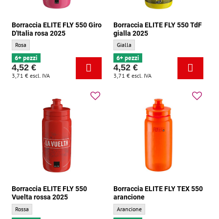
Borraccia ELITE FLY 550 Giro
Borraccia ELITE FLY 550 TdF
D'Italia rosa 2025
gialla 2025
Borraccia ELITE FLY 550 Giro D'Italia rosa 2025 - Colore di base:
Borraccia ELITE FLY 550 TdF gialla 2025 -
Rosa
Gialla
6+ pezzi
6+ pezzi
4,52 €
4,52 €
3,71 €
escl. IVA
3,71 €
escl. IVA
Borraccia ELITE FLY 550
Borraccia ELITE FLY TEX 550
Vuelta rossa 2025
arancione
Borraccia ELITE FLY 550 Vuelta rossa 2025 - Colore di base:
Borraccia ELITE FLY TEX 550 arancione - C
Rossa
Arancione