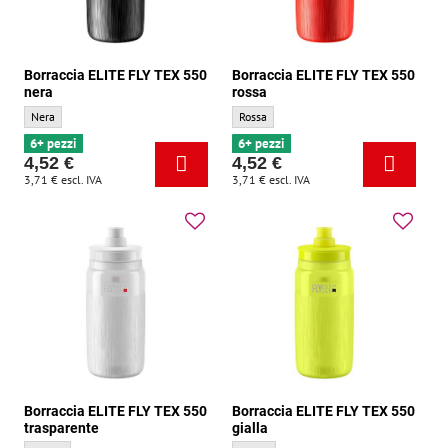
Borraccia ELITE FLY TEX 550
Borraccia ELITE FLY TEX 550
nera
rossa
Borraccia ELITE FLY TEX 550 nera - Colore di base:
Borraccia ELITE FLY TEX 550 rossa - Color
Nera
Rossa
6+ pezzi
6+ pezzi
4,52 €
4,52 €
3,71 €
escl. IVA
3,71 €
escl. IVA
Borraccia ELITE FLY TEX 550
Borraccia ELITE FLY TEX 550
trasparente
gialla