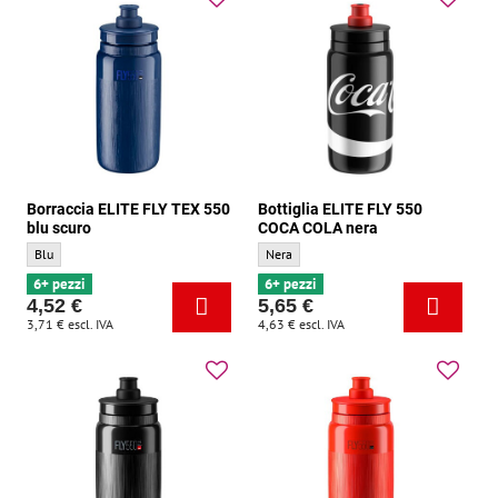
Borraccia ELITE FLY TEX 550
Bottiglia ELITE FLY 550
blu scuro
COCA COLA nera
Borraccia ELITE FLY TEX 550 blu scuro - Colore di base:
Bottiglia ELITE FLY 550 COCA COLA nera -
Blu
Nera
6+ pezzi
6+ pezzi
4,52 €
5,65 €
3,71 €
escl. IVA
4,63 €
escl. IVA