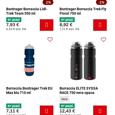
2%
2%
Bontrager Borraccia Lidl-
Bontrager Borraccia Trek Fly
Trek Team 550 ml
Floral 750 ml
6+ pezzi
6+ pezzi
7,93 €
8,92 €
6,50 €
escl. IVA
7,31 €
escl. IVA
Borraccia Bontrager Trek EU
Borraccia ELITE SYSSA
Max blu 710 ml
RACE 750 nera opaca
Borraccia ELITE SYSSA RACE 750 nera opac
Nera
6+ pezzi
6+ pezzi
7,11 €
12,43 €