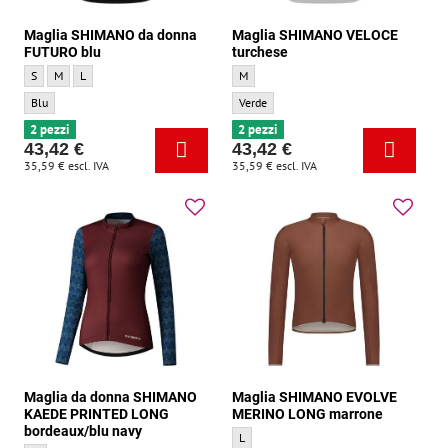
Maglia SHIMANO da donna
Maglia SHIMANO VELOCE
FUTURO blu
turchese
Maglia SHIMANO da donna FUTURO blu - Dimensione:
Maglia SHIMANO da donna FUTURO blu - Dimensione:
Maglia SHIMANO da donna FUTURO blu - Dimensione:
Maglia SHIMANO VELOCE turchese - Dime
S
M
L
M
Maglia SHIMANO da donna FUTURO blu - Colore di base:
Maglia SHIMANO VELOCE turchese - Colore
Blu
Verde
2 pezzi
2 pezzi
43,42 €
43,42 €
35,59 €
escl. IVA
35,59 €
escl. IVA
Maglia da donna SHIMANO
Maglia SHIMANO EVOLVE
KAEDE PRINTED LONG
MERINO LONG marrone
bordeaux/blu navy
Maglia SHIMANO EVOLVE MERINO LONG m
L