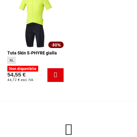
80%
Tuta Skin S-PHYRE gialla
Tuta Skin S-PHYRE gialla - Dimensione:
XL
Non disponibile
54,55 €
44,72 €
escl. IVA