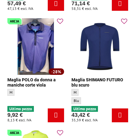
57,49 €
71,14 €
47,13 €
escl. IVA
58,31 €
escl. IVA
AKCIA
28%
Maglia POLO da donna a
Maglia SHIMANO FUTURO
maniche corte viola
blu scuro
Maglia POLO da donna a maniche corte viola - Dimensione:
Maglia SHIMANO FUTURO blu scuro - Dim
M
M
Maglia SHIMANO FUTURO blu scuro - Color
Blu
Ultimo pezzo
Ultimo pezzo
9,92 €
43,42 €
8,13 €
escl. IVA
35,59 €
escl. IVA
AKCIA