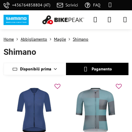
+436764858804 (AT)
Scrivici
FAQ
Home
Abbigliamento
Maglie
Shimano
Shimano
Disponibili prima
Pagamento