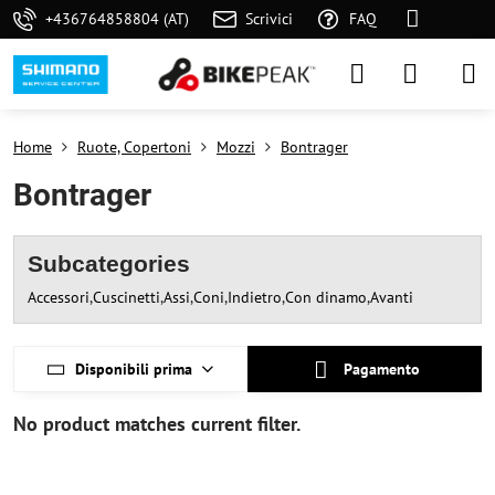
+436764858804 (AT)
Scrivici
FAQ
Home
Ruote, Copertoni
Mozzi
Bontrager
Bontrager
Subcategories
Accessori
Cuscinetti
Assi
Coni
Indietro
Con dinamo
Avanti
Disponibili prima
Pagamento