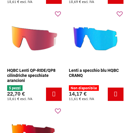
18,61 €
escl. IVA
18,69 €
escl. IVA
HQBC Lenti QP-RIDE/QP8
Lenti a specchio blu HQBC
cilindriche specchiate
CRANQ
arancioni
5 pezzi
Non disponibile
22,70 €
14,17 €
18,61 €
escl. IVA
11,61 €
escl. IVA