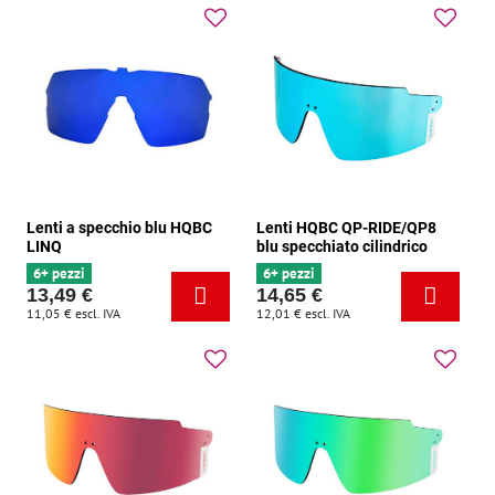
Lenti a specchio blu HQBC
Lenti HQBC QP-RIDE/QP8
LINQ
blu specchiato cilindrico
6+ pezzi
6+ pezzi
13,49 €
14,65 €
11,05 €
escl. IVA
12,01 €
escl. IVA