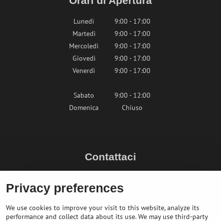
Orari di Apertura
Lunedì
9:00 - 17:00
Martedì
9:00 - 17:00
Mercoledì
9:00 - 17:00
Giovedì
9:00 - 17:00
Venerdì
9:00 - 17:00
Sabato
9:00 - 12:00
Domenica
Chiuso
Contattaci
info@bikepeak.it
Privacy preferences
+436764858804 (AT)
Naviga nel negozio
We use cookies to improve your visit to this website, analyze its
performance and collect data about its use. We may use third-party