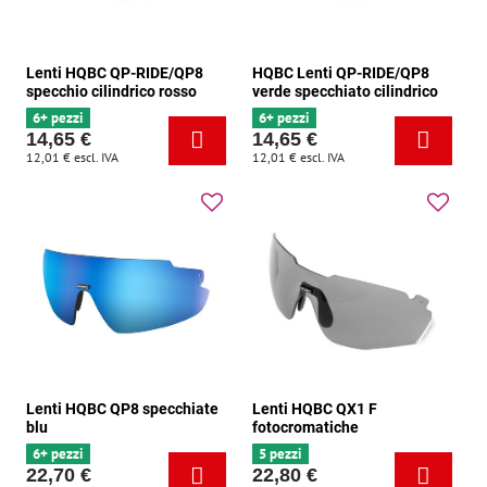
Lenti HQBC QP-RIDE/QP8
HQBC Lenti QP-RIDE/QP8
specchio cilindrico rosso
verde specchiato cilindrico
6+ pezzi
6+ pezzi
14,65 €
14,65 €
12,01 €
escl. IVA
12,01 €
escl. IVA
Lenti HQBC QP8 specchiate
Lenti HQBC QX1 F
blu
fotocromatiche
6+ pezzi
5 pezzi
22,70 €
22,80 €