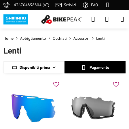
+436764858804 (AT)
Scrivici
FAQ
Home
Abbigliamento
Occhiali
Accessori
Lenti
Lenti
Disponibili prima
Pagamento