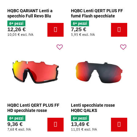
HQBC QARIANT Lenti a
HQBC Lenti QERT PLUS FF
specchio Full Revo Blu
fumé Flash specchiate
6+ pezzi
6+ pezzi
12,26 €
7,25 €
10,05 €
escl. IVA
5,95 €
escl. IVA
HQBC Lenti QERT PLUS FF
Lenti specchiate rosse
HD specchiate rosse
HQBC QALKS
6+ pezzi
6+ pezzi
9,36 €
13,49 €
7,68 €
escl. IVA
11,05 €
escl. IVA