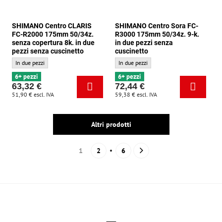
SHIMANO Centro CLARIS
SHIMANO Centro Sora FC-
FC-R2000 175mm 50/34z.
R3000 175mm 50/34z. 9-k.
senza copertura 8k. in due
in due pezzi senza
pezzi senza cuscinetto
cuscinetto
SHIMANO Centro CLARIS FC-R2000 175mm 50/34z. senza copertura 8k. in due pezzi 
SHIMANO Centro Sora FC-R3000 175mm 50/3
In due pezzi
In due pezzi
6+ pezzi
6+ pezzi
63,32 €
72,44 €
51,90 €
escl. IVA
59,38 €
escl. IVA
Altri prodotti
1
2
6