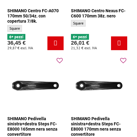
SHIMANO Centro FC-A070
SHIMANO Centro Nexus FC-
170mm 50/34z. con
C600 170mm 38z. nero
copertura 7/8k.
SHIMANO Centro Nexus FC-C600 170mm 38
Square
SHIMANO Centro FC-A070 170mm 50/34z. con copertura 7/8k. - Tipo di manovella
Square
6+ pezzi
6+ pezzi
36,45 €
26,01 €
29,87 €
escl. IVA
21,32 €
escl. IVA
SHIMANO Pedivella
SHIMANO Pedivella
sinistra+destra Steps FC-
sinistra+destra Steps FC-
E8000 165mm nera senza
E8000 170mm nera senza
convertitore
convertitore