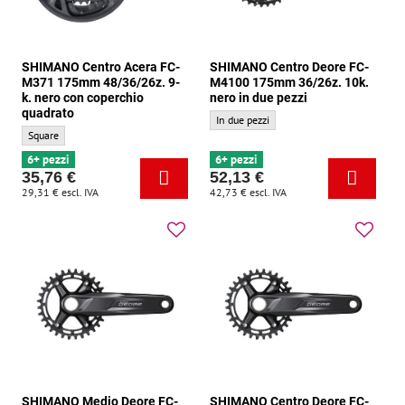
SHIMANO Centro Acera FC-
SHIMANO Centro Deore FC-
M371 175mm 48/36/26z. 9-
M4100 175mm 36/26z. 10k.
k. nero con coperchio
nero in due pezzi
quadrato
SHIMANO Centro Deore FC-M4100 175mm 36
In due pezzi
SHIMANO Centro Acera FC-M371 175mm 48/36/26z. 9-k. nero con coperchio quadra
Square
6+ pezzi
6+ pezzi
35,76 €
52,13 €
29,31 €
escl. IVA
42,73 €
escl. IVA
SHIMANO Medio Deore FC-
SHIMANO Centro Deore FC-