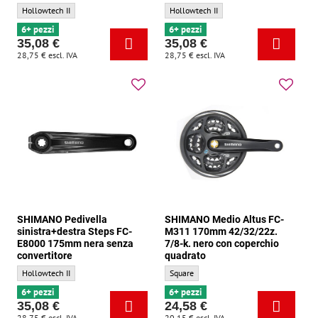
SHIMANO Pedivella sinistra+destra Steps FC-E8000 165mm nera senza convertitore
SHIMANO Pedivella sinistra+destra Steps
Hollowtech II
Hollowtech II
6+ pezzi
6+ pezzi
35,08 €
35,08 €
28,75 €
escl. IVA
28,75 €
escl. IVA
SHIMANO Pedivella
SHIMANO Medio Altus FC-
sinistra+destra Steps FC-
M311 170mm 42/32/22z.
E8000 175mm nera senza
7/8-k. nero con coperchio
convertitore
quadrato
SHIMANO Pedivella sinistra+destra Steps FC-E8000 175mm nera senza convertitore
SHIMANO Medio Altus FC-M311 170mm 42/3
Hollowtech II
Square
6+ pezzi
6+ pezzi
35,08 €
24,58 €
28,75 €
escl. IVA
20,15 €
escl. IVA