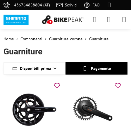
+436764858804 (AT)
Scrivici
FAQ
Home
Componenti
Guarniture, corone
Guarniture
Guarniture
Disponibili prima
Pagamento