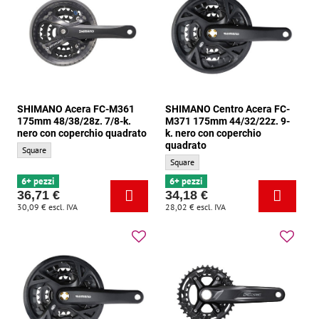
SHIMANO Acera FC-M361
SHIMANO Centro Acera FC-
175mm 48/38/28z. 7/8-k.
M371 175mm 44/32/22z. 9-
nero con coperchio quadrato
k. nero con coperchio
quadrato
SHIMANO Acera FC-M361 175mm 48/38/28z. 7/8-k. nero con coperchio quadrato - 
Square
SHIMANO Centro Acera FC-M371 175mm 44/
Square
6+ pezzi
6+ pezzi
36,71 €
34,18 €
30,09 €
escl. IVA
28,02 €
escl. IVA