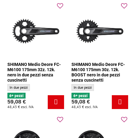
SHIMANO Medio Deore FC-
SHIMANO Medio Deore FC-
M6100 175mm 32z. 12k.
M6100 175mm 30z. 12k.
nero in due pezzi senza
BOOST nero in due pezzi
cuscinetti
senza cuscinetti
SHIMANO Medio Deore FC-M6100 175mm 32z. 12k. nero in due pezzi senza cuscinet
SHIMANO Medio Deore FC-M6100 175mm 30z
In due pezzi
In due pezzi
6+ pezzi
6+ pezzi
59,08 €
59,08 €
48,43 €
escl. IVA
48,43 €
escl. IVA