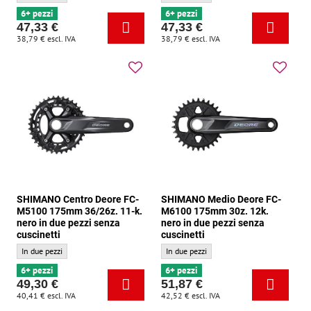
6+ pezzi
6+ pezzi
47,33 €
47,33 €
38,79 €
escl. IVA
38,79 €
escl. IVA
SHIMANO Centro Deore FC-
SHIMANO Medio Deore FC-
M5100 175mm 36/26z. 11-k.
M6100 175mm 30z. 12k.
nero in due pezzi senza
nero in due pezzi senza
cuscinetti
cuscinetti
SHIMANO Centro Deore FC-M5100 175mm 36/26z. 11-k. nero in due pezzi senza cus
SHIMANO Medio Deore FC-M6100 175mm 30z.
In due pezzi
In due pezzi
6+ pezzi
6+ pezzi
49,30 €
51,87 €
40,41 €
escl. IVA
42,52 €
escl. IVA