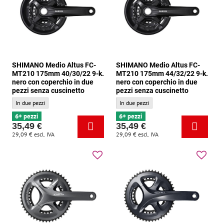
SHIMANO Medio Altus FC-
SHIMANO Medio Altus FC-
MT210 175mm 40/30/22 9-k.
MT210 175mm 44/32/22 9-k.
nero con coperchio in due
nero con coperchio in due
pezzi senza cuscinetto
pezzi senza cuscinetto
SHIMANO Medio Altus FC-MT210 175mm 40/30/22 9-k. nero con coperchio in due pe
SHIMANO Medio Altus FC-MT210 175mm 44/3
In due pezzi
In due pezzi
6+ pezzi
6+ pezzi
35,49 €
35,49 €
29,09 €
escl. IVA
29,09 €
escl. IVA