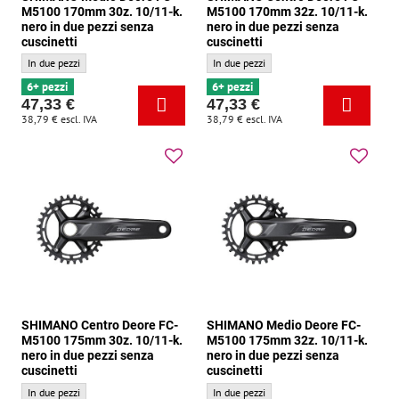
M5100 170mm 30z. 10/11-k.
M5100 170mm 32z. 10/11-k.
nero in due pezzi senza
nero in due pezzi senza
cuscinetti
cuscinetti
SHIMANO Medio Deore FC-M5100 170mm 30z. 10/11-k. nero in due pezzi senza cusc
SHIMANO Centro Deore FC-M5100 170mm 32z
In due pezzi
In due pezzi
6+ pezzi
6+ pezzi
47,33 €
47,33 €
38,79 €
escl. IVA
38,79 €
escl. IVA
SHIMANO Centro Deore FC-
SHIMANO Medio Deore FC-
M5100 175mm 30z. 10/11-k.
M5100 175mm 32z. 10/11-k.
nero in due pezzi senza
nero in due pezzi senza
cuscinetti
cuscinetti
SHIMANO Centro Deore FC-M5100 175mm 30z. 10/11-k. nero in due pezzi senza cus
SHIMANO Medio Deore FC-M5100 175mm 32z.
In due pezzi
In due pezzi