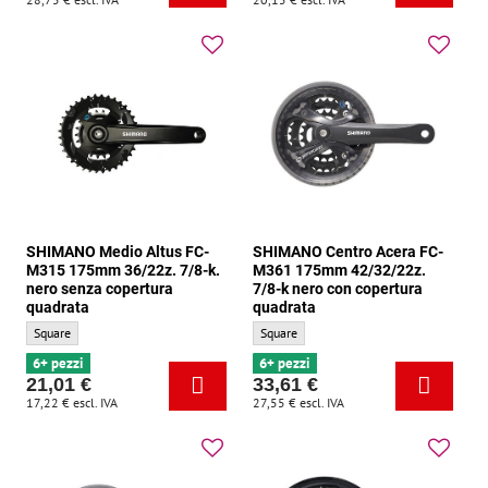
SHIMANO Medio Altus FC-
SHIMANO Centro Acera FC-
M315 175mm 36/22z. 7/8-k.
M361 175mm 42/32/22z.
nero senza copertura
7/8-k nero con copertura
quadrata
quadrata
SHIMANO Medio Altus FC-M315 175mm 36/22z. 7/8-k. nero senza copertura quadrat
SHIMANO Centro Acera FC-M361 175mm 42/
Square
Square
6+ pezzi
6+ pezzi
21,01 €
33,61 €
17,22 €
escl. IVA
27,55 €
escl. IVA