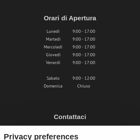
Orari di Apertura
Lunedì
9:00 - 17:00
Martedì
9:00 - 17:00
Mercoledì
9:00 - 17:00
Giovedì
9:00 - 17:00
Venerdì
9:00 - 17:00
Sabato
9:00 - 12:00
Domenica
Chiuso
Contattaci
info@bikepeak.it
Privacy preferences
+436764858804 (AT)