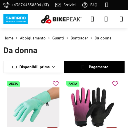
+436764858804 (AT)
Scrivici
FAQ
Home
Abbigliamento
Guanti
Bontrager
Da donna
Da donna
Disponibili prima
Pagamento
AKCIA
AKCIA