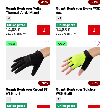
41%
58%
Guanti Bontrager Vella
Guanti Bontrager Evoke WSD
Thermal Verde Miami
rosa
Guanti Bontrager Vella Thermal Verde Miami - Dimensione:
Guanti Bontrager Evoke WSD rosa - Dimen
M
XS
Ultimo pezzo
Ultimo pezzo
14,88 €
14,88 €
12,20 €
escl. IVA
12,20 €
escl. IVA
AKCIA
AKCIA
20%
51%
Guanti Bontrager Circuit FF
Guanti Bontrager Solstice
WSD neri
WSD Gialli
Guanti Bontrager Circuit FF WSD neri - Dimensione:
Guanti Bontrager Solstice WSD Gialli - D
L
S
Ultimo pezzo
Ultimo pezzo