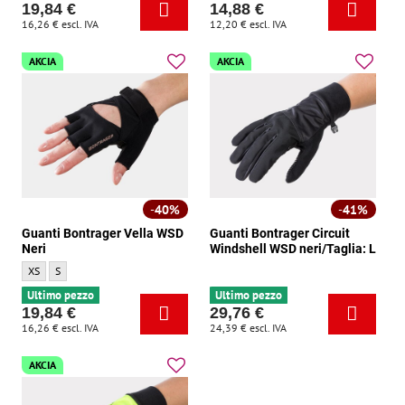
19,84 €
14,88 €
16,26 €
escl. IVA
12,20 €
escl. IVA
AKCIA
AKCIA
40%
41%
Guanti Bontrager Vella WSD
Guanti Bontrager Circuit
Neri
Windshell WSD neri/Taglia: L
Guanti Bontrager Vella WSD Neri - Dimensione:
Guanti Bontrager Vella WSD Neri - Dimensione:
XS
S
Ultimo pezzo
Ultimo pezzo
19,84 €
29,76 €
16,26 €
escl. IVA
24,39 €
escl. IVA
AKCIA