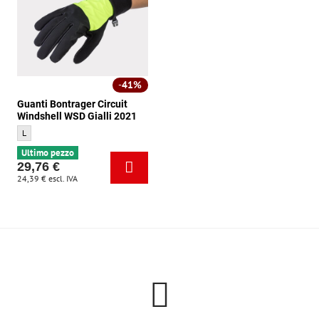
41%
Guanti Bontrager Circuit
Windshell WSD Gialli 2021
Guanti Bontrager Circuit Windshell WSD Gialli 2021 - Dimensione:
L
Ultimo pezzo
29,76 €
24,39 €
escl. IVA