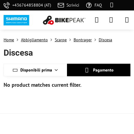
+436764858804 (AT)
Scrivici
FAQ
Home
Abbigliamento
Scarpe
Bontrager
Discesa
Discesa
Disponibili prima
Pagamento