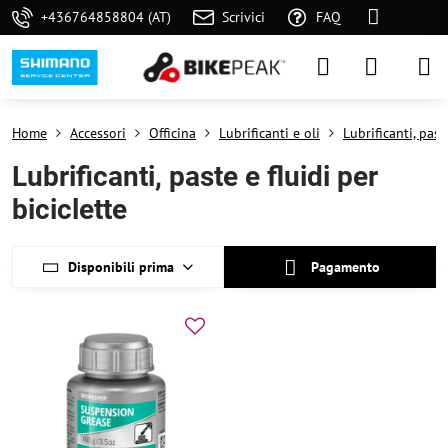
+436764858804 (AT)
Scrivici
FAQ
Home
Accessori
Officina
Lubrificanti e oli
Lubrificanti, past
Lubrificanti, paste e fluidi per
biciclette
Disponibili prima
Pagamento