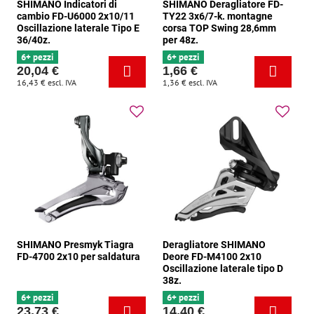
SHIMANO Indicatori di
SHIMANO Deragliatore FD-
cambio FD-U6000 2x10/11
TY22 3x6/7-k. montagne
Oscillazione laterale Tipo E
corsa TOP Swing 28,6mm
36/40z.
per 48z.
6+ pezzi
6+ pezzi
20,04 €
1,66 €
16,43 €
escl. IVA
1,36 €
escl. IVA
SHIMANO Presmyk Tiagra
Deragliatore SHIMANO
FD-4700 2x10 per saldatura
Deore FD-M4100 2x10
Oscillazione laterale tipo D
38z.
6+ pezzi
6+ pezzi
23,73 €
14,40 €