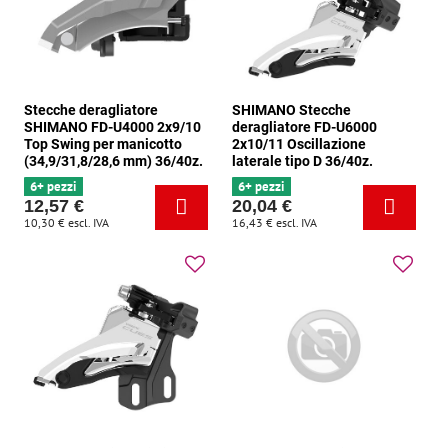
Stecche deragliatore
SHIMANO Stecche
SHIMANO FD-U4000 2x9/10
deragliatore FD-U6000
Top Swing per manicotto
2x10/11 Oscillazione
(34,9/31,8/28,6 mm) 36/40z.
laterale tipo D 36/40z.
6+ pezzi
6+ pezzi
12,57 €
20,04 €
10,30 €
escl. IVA
16,43 €
escl. IVA