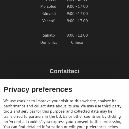
Mercoledì
9:00 - 17:00
Giovedì
9:00 - 17:00
Venerdì
9:00 - 17:00
Sabato
9:00 - 12:00
Domenica
Chiuso
Contattaci
info@bikepeak.it
Privacy preferences
+436764858804 (AT)
Naviga nel negozio
We use cookies to improve your visit to this website, analyze its
performance and collect data about its use. We may use third-party
tools and services for this purpose, and collected data may be
transferred to partners in the EU, US or other countries. By clicking
on "Accept all cookies" you express your consent to this processing.
You can find detailed information or edit your preferences below.