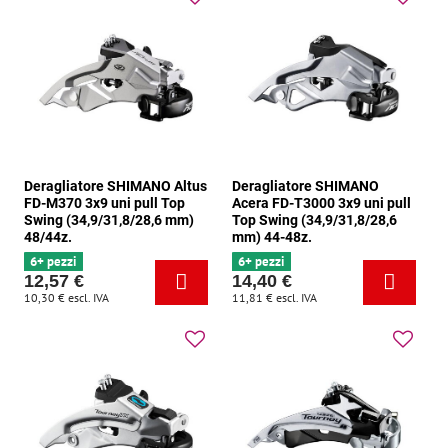
Deragliatore SHIMANO Altus
Deragliatore SHIMANO
FD-M370 3x9 uni pull Top
Acera FD-T3000 3x9 uni pull
Swing (34,9/31,8/28,6 mm)
Top Swing (34,9/31,8/28,6
48/44z.
mm) 44-48z.
6+ pezzi
6+ pezzi
12,57 €
14,40 €
10,30 €
escl. IVA
11,81 €
escl. IVA