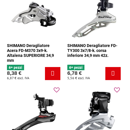
SHIMANO Deragliatore
SHIMANO Deragliatore FD-
Acera FD-M370 3x9-k.
TY300 3x7/8-k. corsa
Altalena SUPERIORE 34,9
inferiore 34,9 mm 42z.
mm
6+ pezzi
6+ pezzi
8,38 €
6,78 €
6,87 €
escl. IVA
5,56 €
escl. IVA