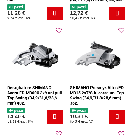
6+ pezzi
6+ pezzi
11,28 €
12,72 €
9,24 €
escl. IVA
10,43 €
escl. IVA
Deragliatore SHIMANO
SHIMANO Presmyk Altus FD-
Acera FD-M3000 3x9 uni pull
M315 2x7/8-k. corsa uni Top
Top Swing (34,9/31,8/28,6
Swing (34,9/31,8/28,6 mm)
mm) 40z.
36z.
6+ pezzi
6+ pezzi
14,40 €
10,31 €
11,81 €
escl. IVA
8,45 €
escl. IVA