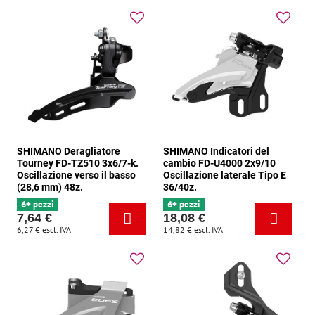
SHIMANO Deragliatore
SHIMANO Indicatori del
Tourney FD-TZ510 3x6/7-k.
cambio FD-U4000 2x9/10
Oscillazione verso il basso
Oscillazione laterale Tipo E
(28,6 mm) 48z.
36/40z.
6+ pezzi
6+ pezzi
7,64 €
18,08 €
6,27 €
escl. IVA
14,82 €
escl. IVA