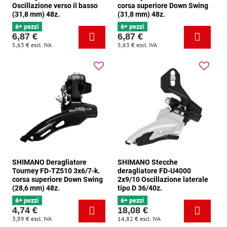
Oscillazione verso il basso
corsa superiore Down Swing
(31,8 mm) 48z.
(31,8 mm) 48z.
6+ pezzi
6+ pezzi
6,87 €
6,87 €
5,63 €
escl. IVA
5,63 €
escl. IVA
SHIMANO Deragliatore
SHIMANO Stecche
Tourney FD-TZ510 3x6/7-k.
deragliatore FD-U4000
corsa superiore Down Swing
2x9/10 Oscillazione laterale
(28,6 mm) 48z.
tipo D 36/40z.
6+ pezzi
6+ pezzi
4,74 €
18,08 €
3,89 €
escl. IVA
14,82 €
escl. IVA