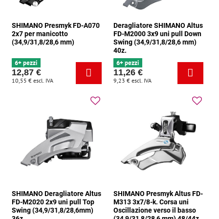
SHIMANO Presmyk FD-A070
Deragliatore SHIMANO Altus
2x7 per manicotto
FD-M2000 3x9 uni pull Down
(34,9/31,8/28,6 mm)
Swing (34,9/31,8/28,6 mm)
40z.
6+ pezzi
6+ pezzi
12,87 €
11,26 €
10,55 €
escl. IVA
9,23 €
escl. IVA
SHIMANO Deragliatore Altus
SHIMANO Presmyk Altus FD-
FD-M2020 2x9 uni pull Top
M313 3x7/8-k. Corsa uni
Swing (34,9/31,8/28,6mm)
Oscillazione verso il basso
36z.
(34,9/31,8/28,6 mm) 48/44z.