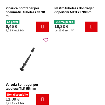
Ricarica Bontrager per
Nastro tubeless Bontrager.
pneumatici tubeless da 90
Copertoni MTB 29 30mm
ml
6+ pezzi
Ultimo pezzo
6,45 €
19,83 €
5,28 €
escl. IVA
16,25 €
escl. IVA
Valvola Bontrager per
tubeless TLR 55 mm
Non disponibile
11,89 €
9,75 €
escl. IVA