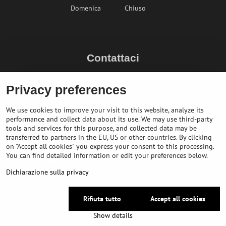
Domenica
Chiuso
Contattaci
info@bikepeak.it
Privacy preferences
+436764858804 (AT)
Naviga nel negozio
We use cookies to improve your visit to this website, analyze its
performance and collect data about its use. We may use third-party
tools and services for this purpose, and collected data may be
transferred to partners in the EU, US or other countries. By clicking
on "Accept all cookies" you express your consent to this processing.
You can find detailed information or edit your preferences below.
Dichiarazione sulla privacy
Rifiuta tutto
Accept all cookies
©
2026
Copyright
Preferenze sulla privacy
Dichiarazione sulla privacy
Show details
Website created with:
BiznisWeb.sk