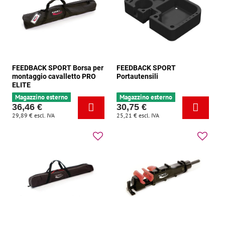
FEEDBACK SPORT Borsa per
FEEDBACK SPORT
montaggio cavalletto PRO
Portautensili
ELITE
Magazzino esterno
Magazzino esterno
36,46 €
30,75 €
29,89 €
escl. IVA
25,21 €
escl. IVA