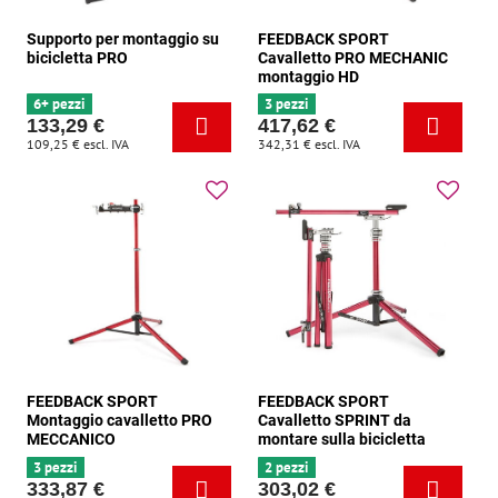
Supporto per montaggio su
FEEDBACK SPORT
bicicletta PRO
Cavalletto PRO MECHANIC
montaggio HD
6+ pezzi
3 pezzi
133,29 €
417,62 €
109,25 €
escl. IVA
342,31 €
escl. IVA
FEEDBACK SPORT
FEEDBACK SPORT
Montaggio cavalletto PRO
Cavalletto SPRINT da
MECCANICO
montare sulla bicicletta
3 pezzi
2 pezzi
333,87 €
303,02 €