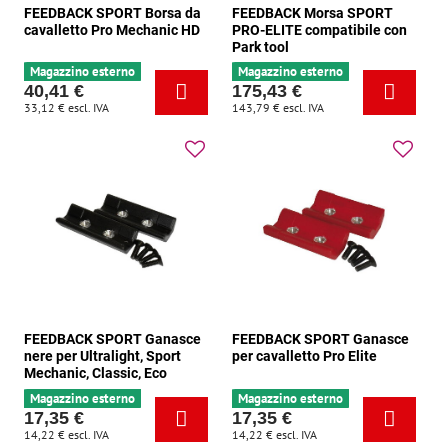
FEEDBACK SPORT Borsa da
FEEDBACK Morsa SPORT
cavalletto Pro Mechanic HD
PRO-ELITE compatibile con
Park tool
Magazzino esterno
Magazzino esterno
40,41 €
175,43 €
33,12 €
escl. IVA
143,79 €
escl. IVA
FEEDBACK SPORT Ganasce
FEEDBACK SPORT Ganasce
nere per Ultralight, Sport
per cavalletto Pro Elite
Mechanic, Classic, Eco
Magazzino esterno
Magazzino esterno
17,35 €
17,35 €
14,22 €
escl. IVA
14,22 €
escl. IVA