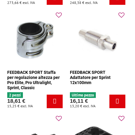
273,66 €
escl. IVA
248,38 €
escl. IVA
FEEDBACK SPORT Staffa
FEEDBACK SPORT
per regolazione altezza per
Adattatore per Sprint
Pro Elite, Pro Ultralight,
12x100mm
Sprint, Classic
2 pezzi
Ultimo pezzo
18,61 €
16,11 €
15,25 €
escl. IVA
13,20 €
escl. IVA