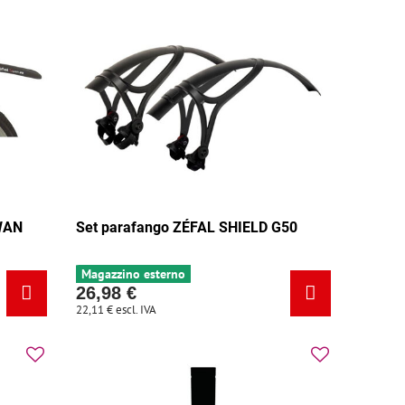
SWAN
Set parafango ZÉFAL SHIELD G50
Magazzino esterno
26,98 €
22,11 €
escl. IVA