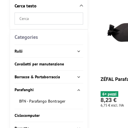
Cerca testo
Search
filter
results
by
Categories
fulltext
Rulli
Cavalletti per manutenzione
Borracce & Portaborraccia
ZÉFAL Paraf
Parafanghi
6+ pezzi
8,23 €
BFN - Parafango Bontrager
6,75 €
escl. IVA
Ciclocomputer