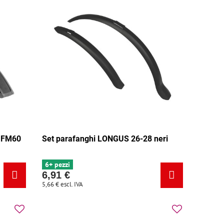
 FM60
Set parafanghi LONGUS 26-28 neri
6+ pezzi
6,91 €
5,66 €
escl. IVA