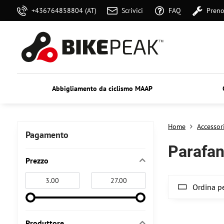
+436764858804 (AT)
Scrivici
FAQ
Preno
Abbigliamento da ciclismo MAAP
Home
Accessor
Pagamento
Parafan
Prezzo
From:
To:
Ordina pe
Produttore