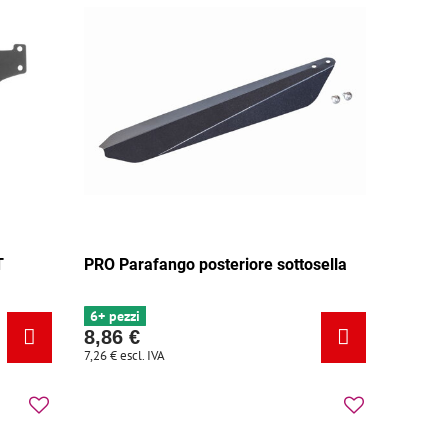
T
PRO Parafango posteriore sottosella
6+ pezzi
8,86 €
7,26 €
escl. IVA