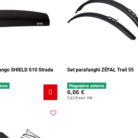
ango SHIELD S10 Strada
Set parafanghi ZÉFAL Trail 55
erno
Magazzino esterno
6,86 €
5,62 €
escl. IVA