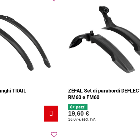
anghi TRAIL
ZÉFAL Set di parabordi DEFLE
RM60 e FM60
6+ pezzi
19,60 €
16,07 €
escl. IVA