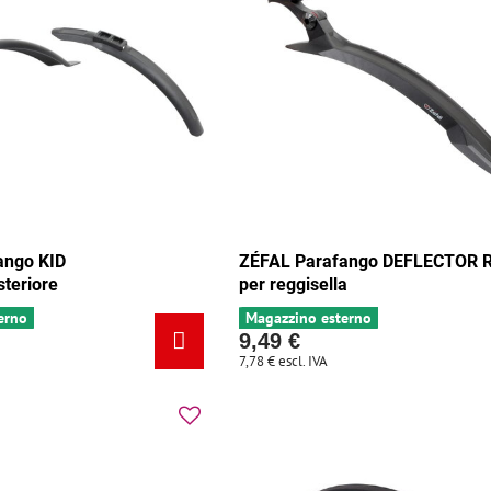
ango KID
ZÉFAL Parafango DEFLECTOR 
steriore
per reggisella
erno
Magazzino esterno
9,49 €
7,78 €
escl. IVA