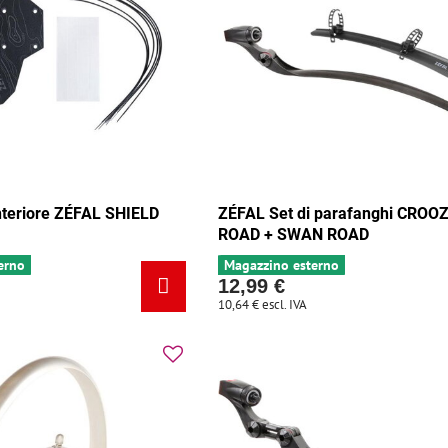
teriore ZÉFAL SHIELD
ZÉFAL Set di parafanghi CROO
ROAD + SWAN ROAD
erno
Magazzino esterno
12,99 €
10,64 €
escl. IVA