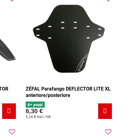
CTOR
ZÉFAL Parafango DEFLECTOR LITE XL
anteriore/posteriore
6+ pezzi
6,30 €
5,16 €
escl. IVA