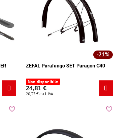
21%
ZER
ZEFAL Parafango SET Paragon C40
Non disponibile
24,81 €
20,33 €
escl. IVA