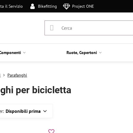
ta il Servizio
Bikefitting
Project ONE
Componenti
Ruote, Copertoni
i
Parafanghi
ghi per bicicletta
r:
Disponibili prima