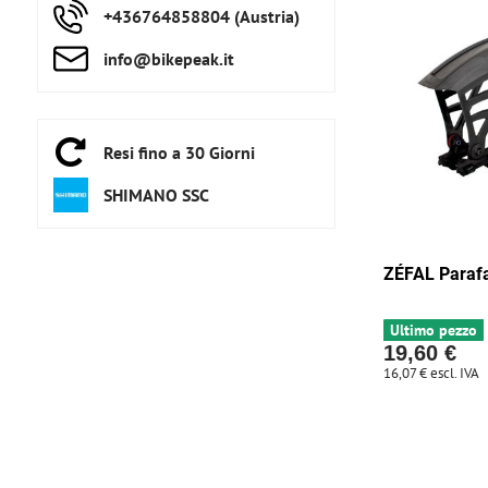
+436764858804 (Austria)
info​@bikepeak​.it
Resi fino a 30 Giorni
SHIMANO SSC
ZÉFAL Paraf
Ultimo pezzo
19,60 €
16,07 €
escl. IVA