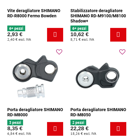
Vite deragliatore SHIMANO
Stabilizzatore deragliatore
RD-R8000 Fermo Bowden
SHIMANO RD-M9100/M8100
Shadow+
6+ pezzi
6+ pezzi
2,93 €
10,62 €
2,40 €
escl. IVA
8,71 €
escl. IVA
Porta deragliatore SHIMANO
Porta deragliatore SHIMANO
RD-M8000
RD-M8050
3 pezzi
2 pezzi
8,35 €
22,28 €
6,84 €
escl. IVA
18,26 €
escl. IVA