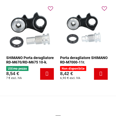
SHIMANO Porta deragliatore
Porta deragliatore SHIMANO
RD-M670/RD-M675 10-k.
RD-M7000-11r.
Ultimo pezzo
Non disponibile
8,54 €
8,42 €
7 €
escl. IVA
6,90 €
escl. IVA