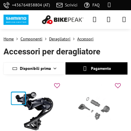
+436764858804 (AT)
Scrivici
FAQ
Home
Componenti
Deragliatori
Accessori
Accessori per deragliatore
Disponibili prima
Pagamento