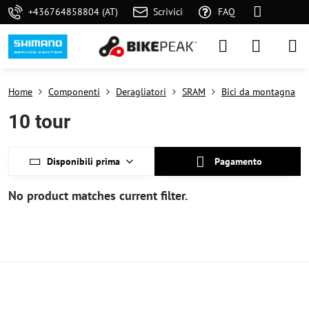
+436764858804 (AT)
Scrivici
FAQ
Home
Componenti
Deragliatori
SRAM
Bici da montagna
10 tour
Disponibili prima
Pagamento