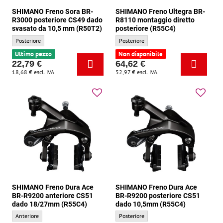
SHIMANO Freno Sora BR-
SHIMANO Freno Ultegra BR-
R3000 posteriore CS49 dado
R8110 montaggio diretto
svasato da 10,5 mm (R50T2)
posteriore (R55C4)
SHIMANO Freno Sora BR-R3000 posteriore CS49 dado svasato da 10,5 mm (R50T2)
SHIMANO Freno Ultegra BR-R8110 montagg
Posteriore
Posteriore
Ultimo pezzo
Non disponibile
22,79 €
64,62 €
18,68 €
escl. IVA
52,97 €
escl. IVA
SHIMANO Freno Dura Ace
SHIMANO Freno Dura Ace
BR-R9200 anteriore CS51
BR-R9200 posteriore CS51
dado 18/27mm (R55C4)
dado 10,5mm (R55C4)
SHIMANO Freno Dura Ace BR-R9200 anteriore CS51 dado 18/27mm (R55C4) - Pos
SHIMANO Freno Dura Ace BR-R9200 poste
Anteriore
Posteriore