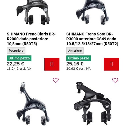
SHIMANO Freno Claris BR-
SHIMANO Freno Sora BR-
R2000 dado posteriore
R3000 anteriore CS49 dado
10,5mm (R50T5)
10.5/12.5/18/27mm (R50T2)
SHIMANO Freno Claris BR-R2000 dado posteriore 10,5mm (R50T5) - Posizionamen
SHIMANO Freno Sora BR-R3000 anteriore
Posteriore
Anteriore
Ultimo pezzo
Ultimo pezzo
22,25 €
25,16 €
18,24 €
escl. IVA
20,62 €
escl. IVA