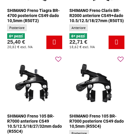
SHIMANO Freno Tiagra BR-
SHIMANO Freno Claris BR-
4700 posteriore CS49 dado
R2000 anteriore CS49+dado
10,5mm (R50T2)
10.5/12.5/18/27mm (R50T5)
SHIMANO Freno Tiagra BR-4700 posteriore CS49 dado 10,5mm (R50T2) - Posizio
SHIMANO Freno Claris BR-R2000 anterio
Posteriore
Anteriore
6+ pezzi
6+ pezzi
25,40 €
22,71 €
20,82 €
escl. IVA
18,62 €
escl. IVA
SHIMANO Freno 105 BR-
SHIMANO Freno 105 BR-
R7000 anteriore CS49
R7000 posteriore CS49 dado
10.5/12.5/18/27/32mm dado
10,5mm (R55C4)
(R55C4)
SHIMANO Freno 105 BR-R7000 posteriore
Posteriore