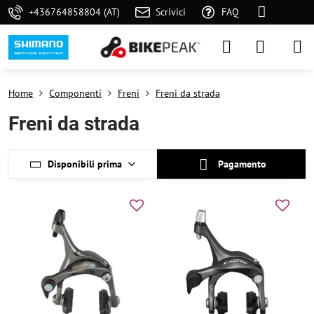
+436764858804 (AT)
Scrivici
FAQ
Home
Componenti
Freni
Freni da strada
Freni da strada
Disponibili prima
Pagamento