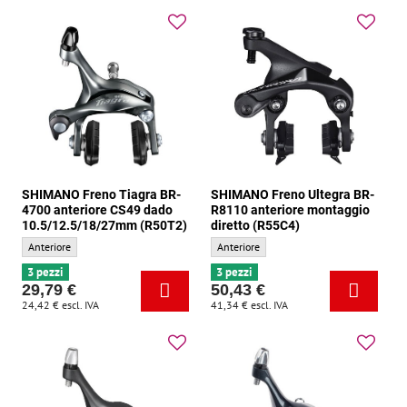
SHIMANO Freno Tiagra BR-
SHIMANO Freno Ultegra BR-
4700 anteriore CS49 dado
R8110 anteriore montaggio
10.5/12.5/18/27mm (R50T2)
diretto (R55C4)
SHIMANO Freno Tiagra BR-4700 anteriore CS49 dado 10.5/12.5/18/27mm (R50T2)
SHIMANO Freno Ultegra BR-R8110 anterio
Anteriore
Anteriore
3 pezzi
3 pezzi
29,79 €
50,43 €
24,42 €
escl. IVA
41,34 €
escl. IVA