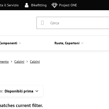
ta il Servizio
Bikefitting
Project ONE
Componenti
Ruote, Copertoni
amento
Calzini
Calzini
r:
Disponibili prima