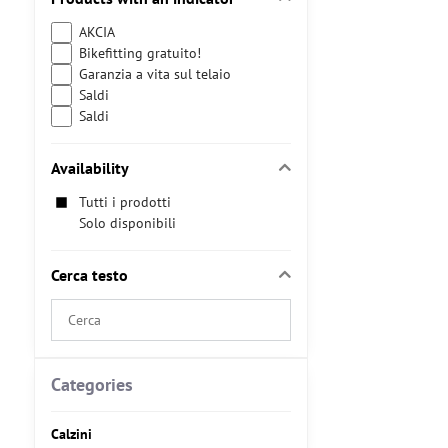
AKCIA
Bikefitting gratuito!
Garanzia a vita sul telaio
Saldi
Saldi
Availability
Tutti i prodotti
Solo disponibili
Cerca testo
Search
filter
results
by
Categories
fulltext
Calzini