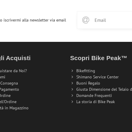
o iscrivermi alla newsletter via email
li Acquisti
Scopri Bike Peak™
uistare da Noi?
Bikefitting
ami
Shimano Service Center
i Consegna
Buoni Regalo
 Pagamento
Giusta Dimensione del Telaio de
Ordine
Domande Frequenti
ell'Ordine
La storia di Bike Peak
ità in Magazzino