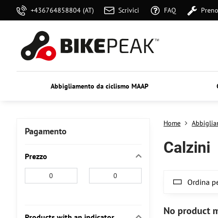
+436764858804 (AT)
Scrivici
FAQ
Preno
Abbigliamento da ciclismo MAAP
Home
Abbigli
Pagamento
Calzini
Prezzo
From:
To:
Ordina pe
Products with an indicator