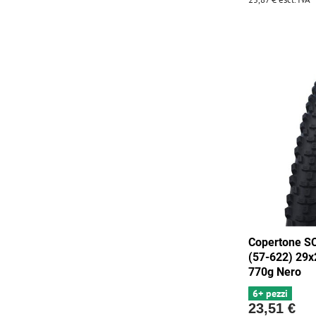
Copertone 
(57-622) 29x
770g Nero
6+ pezzi
23,51 €