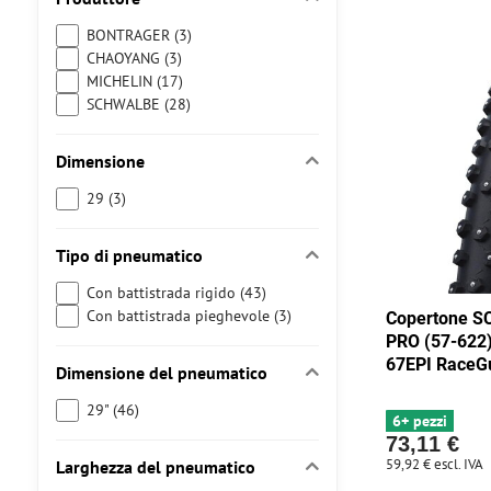
BONTRAGER (3)
CHAOYANG (3)
MICHELIN (17)
SCHWALBE (28)
Dimensione
29 (3)
Tipo di pneumatico
Con battistrada rigido (43)
Con battistrada pieghevole (3)
Copertone S
PRO (57-622
67EPI RaceG
Dimensione del pneumatico
29" (46)
6+ pezzi
73,11 €
59,92 €
escl. IVA
Larghezza del pneumatico