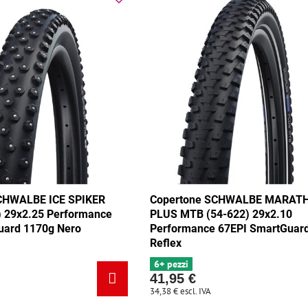
CHWALBE ICE SPIKER
Copertone SCHWALBE MARAT
) 29x2.25 Performance
PLUS MTB (54-622) 29x2.10
uard 1170g Nero
Performance 67EPI SmartGuar
Reflex
6+ pezzi
41,95 €
34,38 €
escl. IVA