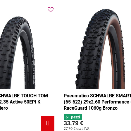
SCHWALBE TOUGH TOM
Pneumatico SCHWALBE SMAR
2.35 Active 50EPI K-
(65-622) 29x2.60 Performance
Nero
RaceGuard 1060g Bronzo
6+ pezzi
33,79 €
27,70 €
escl. IVA