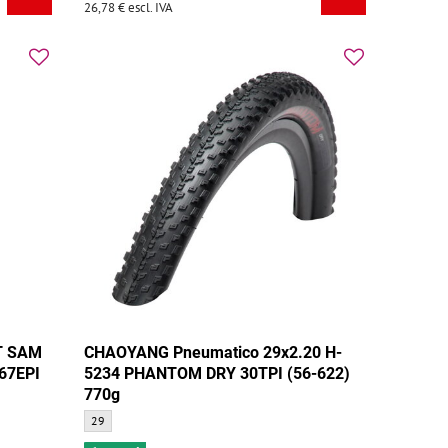
26,78 €
escl. IVA
T SAM
CHAOYANG Pneumatico 29x2.20 H-
 67EPI
5234 PHANTOM DRY 30TPI (56-622)
770g
CHAOYANG Pneumatico 29x2.20 H-5234 PHANTOM DRY 30TPI (56-622
29