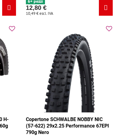
6+ pezzi
12,80 €
10,49 €
escl. IVA
0 H-
Copertone SCHWALBE NOBBY NIC
760g
(57-622) 29x2.25 Performance 67EPI
790g Nero
RNET 30TPI (52-622) 760g - Dimensione: