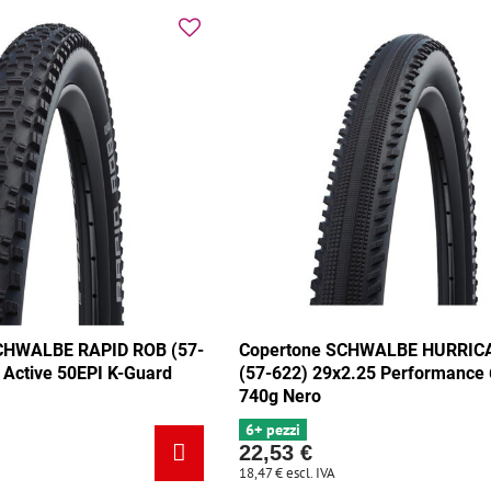
CHWALBE RAPID ROB (57-
Copertone SCHWALBE HURRIC
 Active 50EPI K-Guard
(57-622) 29x2.25 Performance
740g Nero
6+ pezzi
22,53 €
18,47 €
escl. IVA