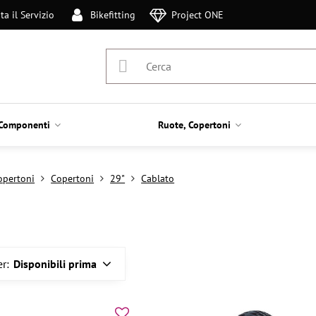
ta il Servizio
Bikefitting
Project ONE
Componenti
Ruote, Copertoni
opertoni
Copertoni
29"
Cablato
r:
Disponibili prima