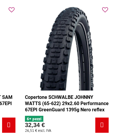
T SAM
Copertone SCHWALBE JOHNNY
 67EPI
WATTS (65-622) 29x2.60 Performance
67EPI GreenGuard 1395g Nero reflex
6+ pezzi
32,34 €
26,51 €
escl. IVA