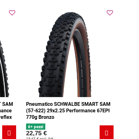
T SAM
Pneumatico SCHWALBE SMART SAM
mance
(57-622) 29x2.25 Performance 67EPI
eflex
770g Bronzo
6+ pezzi
22,75 €
18,65 €
escl. IVA