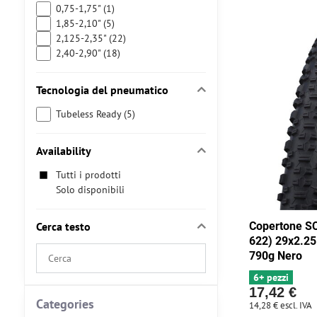
0,75-1,75" (1)
1,85-2,10" (5)
2,125-2,35" (22)
2,40-2,90" (18)
Tecnologia del pneumatico
Tubeless Ready (5)
Availability
Tutti i prodotti
Solo disponibili
Cerca testo
Copertone S
622) 29x2.25
Search
790g Nero
filter
6+ pezzi
results
17,42 €
by
Categories
14,28 €
escl. IVA