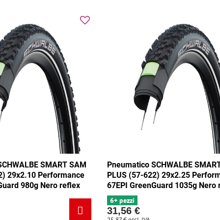
 SCHWALBE SMART SAM
Pneumatico SCHWALBE SMAR
2) 29x2.10 Performance
PLUS (57-622) 29x2.25 Perfor
uard 980g Nero reflex
67EPI GreenGuard 1035g Nero r
6+ pezzi
31,56 €
25,87 €
escl. IVA