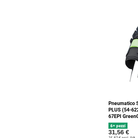
Pneumatico
PLUS (54-62
67EPI GreenG
6+ pezzi
31,56 €
25,87 €
escl. IVA