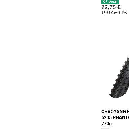
6+ pezzi
22,75 €
18,65 €
escl. IVA
CHAOYANG Pn
5235 PHANTO
770g