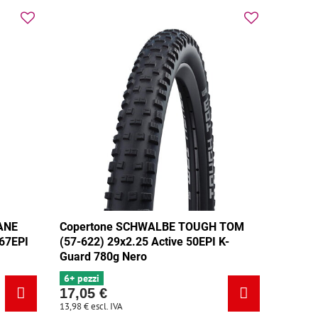
ANE
Copertone SCHWALBE TOUGH TOM
 67EPI
(57-622) 29x2.25 Active 50EPI K-
Guard 780g Nero
6+ pezzi
17,05 €
13,98 €
escl. IVA