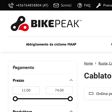
+436764858804 (AT)
Scrivici
FAQ
Preno
Abbigliamento da ciclismo MAAP
Home
Ruote, C
Pagamento
Cablato
Prezzo
From:
To:
Ordina pe
Produttore