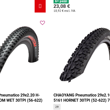
6+ pezzi
23,08 €
18,92 €
escl. IVA
eumatico 29x2.20 H-
CHAOYANG Pneumatico 29x2.1
M WET 30TPI (56-622)
5161 HORNET 30TPI (52-622) 
CHAOYANG Pneumatico 29x2.10 H-5161 HO
29