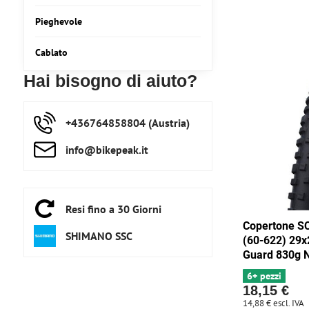
fulltext
Pieghevole
Cablato
Hai bisogno di aiuto?
+436764858804 (Austria)
info​@bikepeak​.it
Resi fino a 30 Giorni
Copertone 
SHIMANO SSC
(60-622) 29x
Guard 830g 
6+ pezzi
18,15 €
14,88 €
escl. IVA