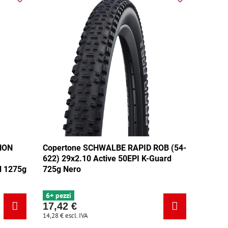
HON
Copertone SCHWALBE RAPID ROB (54-
622) 29x2.10 Active 50EPI K-Guard
d 1275g
725g Nero
6+ pezzi
17,42 €
14,28 €
escl. IVA