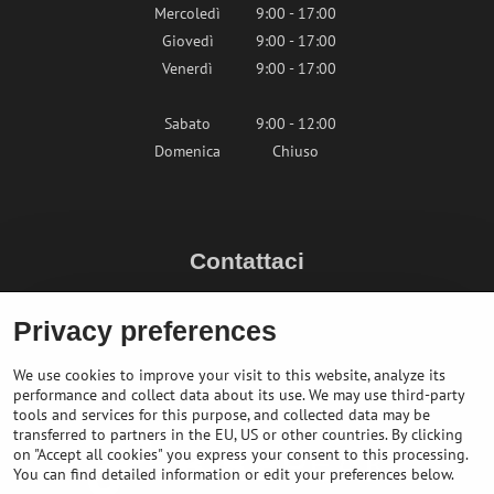
Mercoledì
9:00 - 17:00
Giovedì
9:00 - 17:00
Venerdì
9:00 - 17:00
Sabato
9:00 - 12:00
Domenica
Chiuso
Contattaci
info@bikepeak.it
Privacy preferences
+436764858804 (AT)
Naviga nel negozio
We use cookies to improve your visit to this website, analyze its
performance and collect data about its use. We may use third-party
tools and services for this purpose, and collected data may be
transferred to partners in the EU, US or other countries. By clicking
on "Accept all cookies" you express your consent to this processing.
You can find detailed information or edit your preferences below.