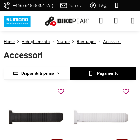
+436764858804 (AT)
Scrivici
FAQ
Home
Abbigliamento
Scarpe
Bontrager
Accessori
Accessori
Disponibili prima
Pagamento