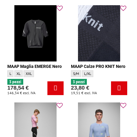
MAAP Maglia EMERGE Nero
MAAP Calze PRO KNIT Nero
MAAP Maglia EMERGE Nero - Dimensione:
MAAP Maglia EMERGE Nero - Dimensione:
MAAP Maglia EMERGE Nero - Dimensione:
MAAP Calze PRO KNIT Nero - Dimensione
MAAP Calze PRO KNIT Nero - Dime
L
XL
XXL
S/M
L/XL
3 pezzi
3 pezzi
178,54 €
23,80 €
146,34 €
escl. IVA
19,51 €
escl. IVA