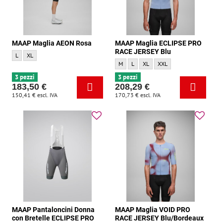
MAAP Maglia AEON Rosa
MAAP Maglia ECLIPSE PRO
RACE JERSEY Blu
MAAP Maglia AEON Rosa - Dimensione:
MAAP Maglia AEON Rosa - Dimensione:
L
XL
MAAP Maglia ECLIPSE PRO RACE JERSEY B
MAAP Maglia ECLIPSE PRO RACE JERS
MAAP Maglia ECLIPSE PRO RACE
MAAP Maglia ECLIPSE PRO
M
L
XL
XXL
3 pezzi
3 pezzi
183,50 €
208,29 €
150,41 €
escl. IVA
170,73 €
escl. IVA
MAAP Pantaloncini Donna
MAAP Maglia VOID PRO
con Bretelle ECLIPSE PRO
RACE JERSEY Blu/Bordeaux