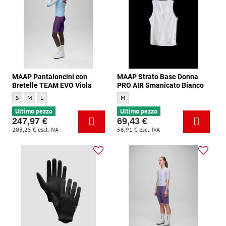
MAAP Pantaloncini con
MAAP Strato Base Donna
Bretelle TEAM EVO Viola
PRO AIR Smanicato Bianco
MAAP Pantaloncini con Bretelle TEAM EVO Viola - Dimensione:
MAAP Pantaloncini con Bretelle TEAM EVO Viola - Dimensione:
MAAP Pantaloncini con Bretelle TEAM EVO Viola - Dimensione:
MAAP Strato Base Donna PRO AIR Smanica
S
M
L
M
Ultimo pezzo
Ultimo pezzo
247,97 €
69,43 €
203,25 €
escl. IVA
56,91 €
escl. IVA