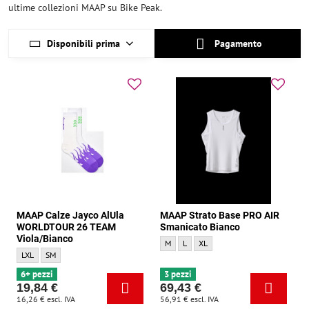
ultime collezioni MAAP su Bike Peak.
Disponibili prima
Pagamento
MAAP Calze Jayco AlUla
MAAP Strato Base PRO AIR
WORLDTOUR 26 TEAM
Smanicato Bianco
Viola/Bianco
MAAP Strato Base PRO AIR Smanicato Bia
MAAP Strato Base PRO AIR Smanicat
MAAP Strato Base PRO AIR Sman
M
L
XL
MAAP Calze Jayco AlUla WORLDTOUR 26 TEAM Viola/Bianco - Dimensione:
MAAP Calze Jayco AlUla WORLDTOUR 26 TEAM Viola/Bianco - Dimensione:
LXL
SM
6+ pezzi
3 pezzi
19,84 €
69,43 €
16,26 €
escl. IVA
56,91 €
escl. IVA