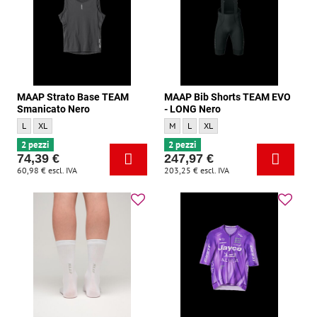
MAAP Strato Base TEAM
MAAP Bib Shorts TEAM EVO
Smanicato Nero
- LONG Nero
MAAP Strato Base TEAM Smanicato Nero - Dimensione:
MAAP Strato Base TEAM Smanicato Nero - Dimensione:
MAAP Bib Shorts TEAM EVO - LONG Nero -
MAAP Bib Shorts TEAM EVO - LONG N
MAAP Bib Shorts TEAM EVO - LO
L
XL
M
L
XL
2 pezzi
2 pezzi
74,39 €
247,97 €
60,98 €
escl. IVA
203,25 €
escl. IVA