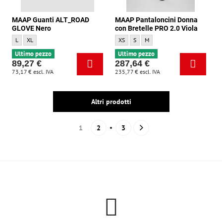
MAAP Guanti ALT_ROAD
MAAP Pantaloncini Donna
GLOVE Nero
con Bretelle PRO 2.0 Viola
MAAP Guanti ALT_ROAD GLOVE Nero - Dimensione:
MAAP Guanti ALT_ROAD GLOVE Nero - Dimensione:
MAAP Pantaloncini Donna con Bretelle P
MAAP Pantaloncini Donna con Brete
MAAP Pantaloncini Donna con B
L
XL
XS
S
M
Ultimo pezzo
Ultimo pezzo
89,27 €
287,64 €
73,17 €
escl. IVA
235,77 €
escl. IVA
Altri prodotti
1
2
3