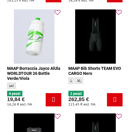
203,25 €
escl. IVA
16,26 €
escl. IVA
MAAP Borraccia Jayco AlUla
MAAP Bib Shorts TEAM EVO
WORLDTOUR 26 Bottle
CARGO Nero
Verde/Viola
MAAP Bib Shorts TEAM EVO CARGO Nero -
MAAP Bib Shorts TEAM EVO CARGO Ne
L
XL
MAAP Borraccia Jayco AlUla WORLDTOUR 26 Bottle Verde/Viola - Dimensione:
uni
4 pezzi
2 pezzi
19,84 €
262,85 €
16,26 €
escl. IVA
215,45 €
escl. IVA