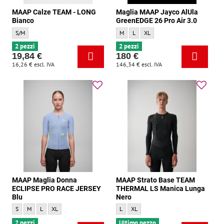
MAAP Calze TEAM - LONG
Maglia MAAP Jayco AlUla
Bianco
GreenEDGE 26 Pro Air 3.0
MAAP Calze TEAM - LONG Bianco - Dimensione:
Maglia MAAP Jayco AlUla GreenEDGE 26 P
Maglia MAAP Jayco AlUla GreenEDGE 
Maglia MAAP Jayco AlUla Green
S/M
M
L
XL
2 pezzi
2 pezzi
19,84 €
180 €
16,26 €
escl. IVA
146,34 €
escl. IVA
MAAP Maglia Donna
MAAP Strato Base TEAM
ECLIPSE PRO RACE JERSEY
THERMAL LS Manica Lunga
Blu
Nero
MAAP Maglia Donna ECLIPSE PRO RACE JERSEY Blu - Dimensione:
MAAP Maglia Donna ECLIPSE PRO RACE JERSEY Blu - Dimensione:
MAAP Maglia Donna ECLIPSE PRO RACE JERSEY Blu - Dimensione:
MAAP Maglia Donna ECLIPSE PRO RACE JERSEY Blu - Dimensione:
MAAP Strato Base TEAM THERMAL LS Mani
MAAP Strato Base TEAM THERMAL LS 
S
M
L
XL
L
XL
2 pezzi
Ultimo pezzo