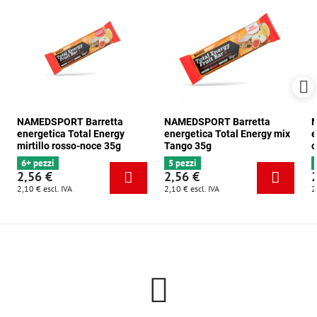
NAMEDSPORT Barretta
NAMEDSPORT Barretta
N
energetica Total Energy
energetica Total Energy mix
e
mirtillo rosso-noce 35g
Tango 35g
c
6+ pezzi
5 pezzi
2,56 €
2,56 €
2,10 €
escl. IVA
2,10 €
escl. IVA
2