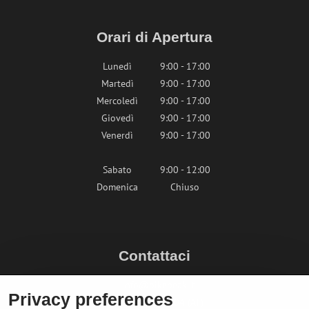
Orari di Apertura
Lunedì
9:00 - 17:00
Martedì
9:00 - 17:00
Mercoledì
9:00 - 17:00
Giovedì
9:00 - 17:00
Venerdì
9:00 - 17:00
Sabato
9:00 - 12:00
Domenica
Chiuso
Contattaci
info@bikepeak.it
Privacy preferences
+436764858804 (AT)