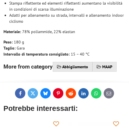
Stampa riflettente ed elementi riflettenti aumentano la visibilità
in condizioni di scarsa illuminazione
Adatti per allenamento su strada, intervalli e allenamento indoor
ciclismo
Materiale:
78% poliammide, 22% elastan
Peso:
180 g
Taglio:
Gara
Intervallo di temperatura consigliato:
15 – 40 °C
More from category
Abbigliamento
MAAP
Facebook
Twitter
Bluesky
Pinterest
Reddit
LinkedIn
WhatsApp
E-
mail
Potrebbe interessarti: