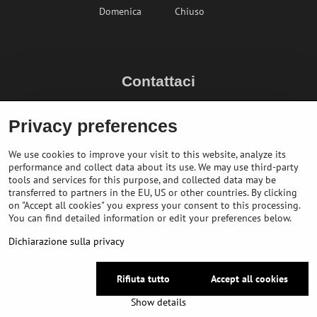
Domenica
Chiuso
Contattaci
info@bikepeak.it
Privacy preferences
+436764858804 (AT)
Naviga nel negozio
We use cookies to improve your visit to this website, analyze its
performance and collect data about its use. We may use third-party
tools and services for this purpose, and collected data may be
transferred to partners in the EU, US or other countries. By clicking
on "Accept all cookies" you express your consent to this processing.
You can find detailed information or edit your preferences below.
Dichiarazione sulla privacy
Rifiuta tutto
Accept all cookies
©
2026
Copyright
Preferenze sulla privacy
Dichiarazione sulla privacy
Show details
Website created with:
BiznisWeb.sk