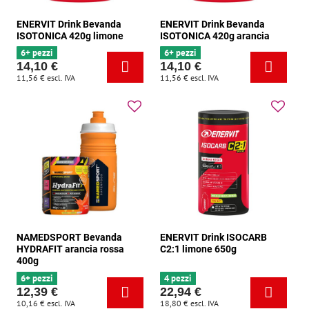
ENERVIT Drink Bevanda
ENERVIT Drink Bevanda
ISOTONICA 420g limone
ISOTONICA 420g arancia
6+ pezzi
6+ pezzi
14,10 €
14,10 €
11,56 €
escl. IVA
11,56 €
escl. IVA
NAMEDSPORT Bevanda
ENERVIT Drink ISOCARB
HYDRAFIT arancia rossa
C2:1 limone 650g
400g
6+ pezzi
4 pezzi
12,39 €
22,94 €
10,16 €
escl. IVA
18,80 €
escl. IVA