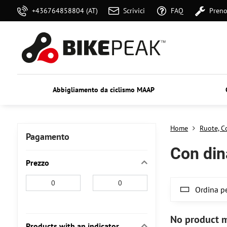
+436764858804 (AT)
Scrivici
FAQ
Preno
Abbigliamento da ciclismo MAAP
Home
Ruote, C
Pagamento
Con di
Prezzo
From:
To:
Ordina pe
Products with an indicator