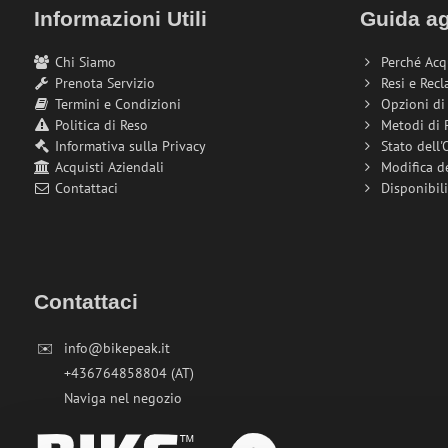
Informazioni Utili
Guida ag
Chi Siamo
Perché Acq
Prenota Servizio
Resi e Recl
Termini e Condizioni
Opzioni d
Politica di Reso
Metodi di
Informativa sulla Privacy
Stato dell'
Acquisti Aziendali
Modifica d
Contattaci
Disponibil
Contattaci
✉️
info@bikepeak.it
+436764858804 (AT)
Naviga nel negozio