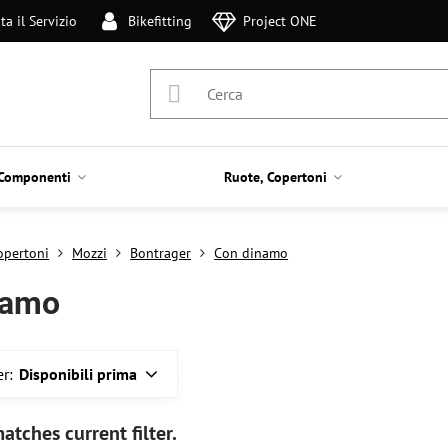
ta il Servizio
Bikefitting
Project ONE
Componenti
Ruote, Copertoni
opertoni
Mozzi
Bontrager
Con dinamo
namo
r:
Disponibili prima