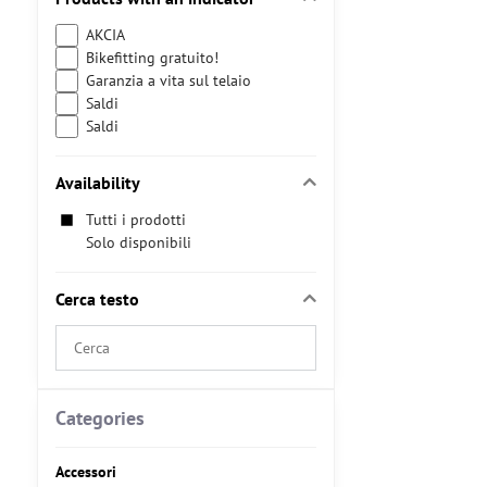
AKCIA
Bikefitting gratuito!
Garanzia a vita sul telaio
Saldi
Saldi
Availability
Tutti i prodotti
Solo disponibili
Cerca testo
Search
filter
results
by
Categories
fulltext
Accessori