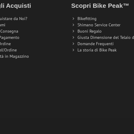
li Acquisti
Scopri Bike Peak™
uistare da Noi?
Bikefitting
ami
Shimano Service Center
i Consegna
Buoni Regalo
 Pagamento
Giusta Dimensione del Telaio de
Ordine
Domande Frequenti
ell'Ordine
La storia di Bike Peak
ità in Magazzino