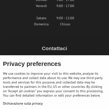
Venerdì
9:00 - 17:00
Sabato
9:00 - 12:00
Domenica
Chiuso
Contattaci
info@bikepeak.it
Privacy preferences
+436764858804 (AT)
Naviga nel negozio
We use cookies to improve your visit to this website, analyze its
performance and collect data about its use. We may use third-party
tools and services for this purpose, and collected data may be
transferred to partners in the EU, US or other countries. By clicking
on "Accept all cookies" you express your consent to this processing.
You can find detailed information or edit your preferences below.
Dichiarazione sulla privacy