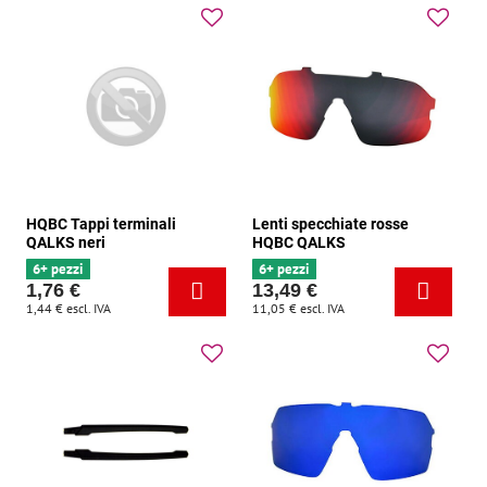
HQBC Tappi terminali
Lenti specchiate rosse
QALKS neri
HQBC QALKS
6+ pezzi
6+ pezzi
1,76 €
13,49 €
1,44 €
escl. IVA
11,05 €
escl. IVA