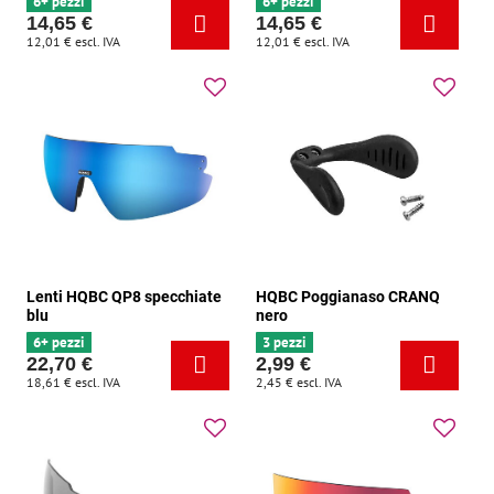
6+ pezzi
6+ pezzi
14,65 €
14,65 €
12,01 €
escl. IVA
12,01 €
escl. IVA
Lenti HQBC QP8 specchiate
HQBC Poggianaso CRANQ
blu
nero
6+ pezzi
3 pezzi
22,70 €
2,99 €
18,61 €
escl. IVA
2,45 €
escl. IVA