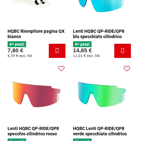
HQBC Riempitore pagina QX
Lenti HQBC QP-RIDE/QP8
bianco
blu specchiato cilindrico
6+ pezzi
6+ pezzi
7,80 €
14,65 €
6,39 €
escl. IVA
12,01 €
escl. IVA
Lenti HQBC QP-RIDE/QP8
HQBC Lenti QP-RIDE/QP8
specchio cilindrico rosso
verde specchiato cilindrico