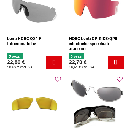
Lenti HQBC QX1 F
HQBC Lenti QP-RIDE/QP8
fotocromatiche
cilindriche specchiate
arancioni
5 pezzi
5 pezzi
22,80 €
22,70 €
18,69 €
escl. IVA
18,61 €
escl. IVA