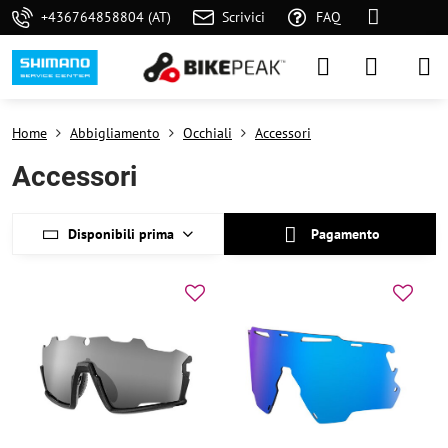
+436764858804 (AT)
Scrivici
FAQ
Home
Abbigliamento
Occhiali
Accessori
Accessori
Disponibili prima
Pagamento