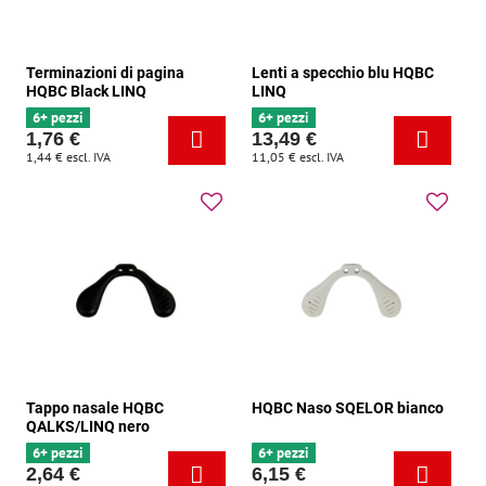
Terminazioni di pagina
Lenti a specchio blu HQBC
HQBC Black LINQ
LINQ
6+ pezzi
6+ pezzi
1,76 €
13,49 €
1,44 €
escl. IVA
11,05 €
escl. IVA
Tappo nasale HQBC
HQBC Naso SQELOR bianco
QALKS/LINQ nero
6+ pezzi
6+ pezzi
2,64 €
6,15 €