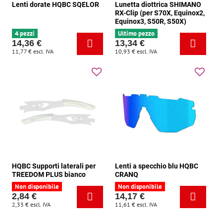
Lenti dorate HQBC SQELOR
Lunetta diottrica SHIMANO
RX-Clip (per S70X, Equinox2,
Equinox3, S50R, S50X)
4 pezzi
Ultimo pezzo
14,36 €
13,34 €
11,77 €
escl. IVA
10,93 €
escl. IVA
HQBC Supporti laterali per
Lenti a specchio blu HQBC
TREEDOM PLUS bianco
CRANQ
Non disponibile
Non disponibile
2,84 €
14,17 €
2,33 €
escl. IVA
11,61 €
escl. IVA