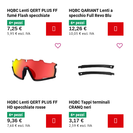
HQBC Lenti QERT PLUS FF
HQBC QARIANT Lenti a
fumé Flash specchiate
specchio Full Revo Blu
6+ pezzi
6+ pezzi
7,25 €
12,26 €
5,95 €
escl. IVA
10,05 €
escl. IVA
HQBC Lenti QERT PLUS FF
HQBC Tappi terminali
HD specchiate rosse
CRANQ neri
6+ pezzi
6+ pezzi
9,36 €
3,17 €
7,68 €
escl. IVA
2,59 €
escl. IVA