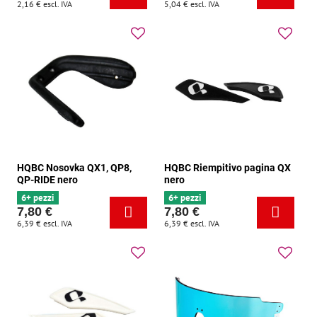
2,16 €
escl. IVA
5,04 €
escl. IVA
HQBC Nosovka QX1, QP8,
HQBC Riempitivo pagina QX
QP-RIDE nero
nero
6+ pezzi
6+ pezzi
7,80 €
7,80 €
6,39 €
escl. IVA
6,39 €
escl. IVA