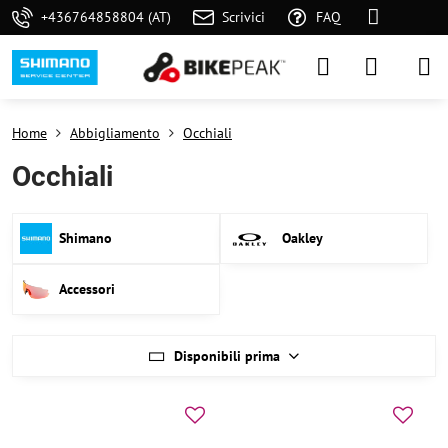
+436764858804 (AT)
Scrivici
FAQ
Home
Abbigliamento
Occhiali
Occhiali
Shimano
Oakley
Accessori
Disponibili prima