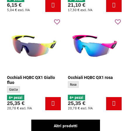
6,15 €
21,10 €
5,04 €
escl. IVA
17,30 €
escl. IVA
Occhiali HQBC QX1 Giallo
Occhiali HQBC QX1 rosa
fluo
Occhiali HQBC QX1 rosa - Colore di base:
Rosa
Occhiali HQBC QX1 Giallo fluo - Colore di base:
Gialla
6+ pezzi
6+ pezzi
25,35 €
25,35 €
20,78 €
escl. IVA
20,78 €
escl. IVA
Altri prodotti