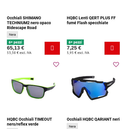
Occhiali SHIMANO
HQBC Lenti QERT PLUS FF
TECHNIUM2 nero opaco
fumé Flash specchiate
Ridescape Road
Occhiali SHIMANO TECHNIUM2 nero opaco Ridescape Road - Colore di base:
Nera
6+ pezzi
6+ pezzi
65,13 €
7,25 €
53,38 €
escl. IVA
5,95 €
escl. IVA
HQBC Occhiali TIMEOUT
Occhiali HQBC QARIANT neri
nero/reflex verde
Occhiali HQBC QARIANT neri - Colore di b
Nera