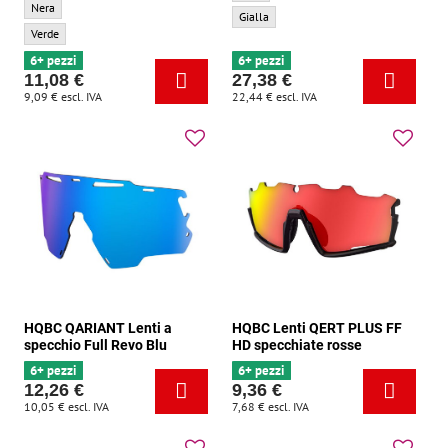
HQBC Occhiali TIMEOUT nero/reflex verde - Colore di base:
Nera
Occhiali HQBC QARIANT neri - Colore sec
Gialla
HQBC Occhiali TIMEOUT nero/reflex verde - Colore secondario:
Verde
6+ pezzi
6+ pezzi
11,08 €
27,38 €
9,09 €
escl. IVA
22,44 €
escl. IVA
HQBC QARIANT Lenti a
HQBC Lenti QERT PLUS FF
specchio Full Revo Blu
HD specchiate rosse
6+ pezzi
6+ pezzi
12,26 €
9,36 €
10,05 €
escl. IVA
7,68 €
escl. IVA