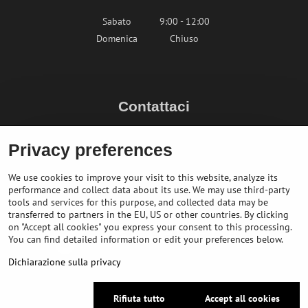
Sabato
9:00 - 12:00
Domenica
Chiuso
Contattaci
info@bikepeak.it
Privacy preferences
+436764858804 (AT)
Naviga nel negozio
We use cookies to improve your visit to this website, analyze its
performance and collect data about its use. We may use third-party
tools and services for this purpose, and collected data may be
transferred to partners in the EU, US or other countries. By clicking
on "Accept all cookies" you express your consent to this processing.
You can find detailed information or edit your preferences below.
Dichiarazione sulla privacy
Rifiuta tutto
Accept all cookies