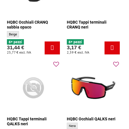
HQBC Occhiali CRANQ
HQBC Tappi terminali
sabbia opaco
CRANQ neri
HQBC Occhiali CRANQ sabbia opaco - Colore di base:
Beige
6+ pezzi
6+ pezzi
31,44 €
3,17 €
25,77 €
escl. IVA
2,59 €
escl. IVA
HQBC Tappi terminali
HQBC Occhiali QALKS neri
QALKS neri
HQBC Occhiali QALKS neri - Colore di bas
Nera