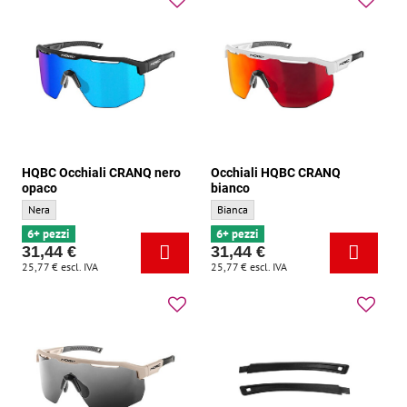
HQBC Occhiali CRANQ nero
Occhiali HQBC CRANQ
opaco
bianco
HQBC Occhiali CRANQ nero opaco - Colore di base:
Occhiali HQBC CRANQ bianco - Colore di 
Nera
Bianca
6+ pezzi
6+ pezzi
31,44 €
31,44 €
25,77 €
escl. IVA
25,77 €
escl. IVA