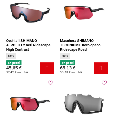
Occhiali SHIMANO
Maschera SHIMANO
AEROLITE2 neri Ridescape
TECHNIUM L nero opaco
High Contrast
Ridescape Road
Occhiali SHIMANO AEROLITE2 neri Ridescape High Contrast - Colore di base:
Maschera SHIMANO TECHNIUM L nero opaco
Nera
Nera
6+ pezzi
6+ pezzi
45,65 €
65,13 €
37,42 €
escl. IVA
53,38 €
escl. IVA