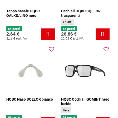
Tappo nasale HQBC
Occhiali HQBC SQELOR
QALKS/LINQ nero
trasparenti
Occhiali HQBC SQELOR trasparenti - Color
Chiara
6+ pezzi
6+ pezzi
2,64 €
26,86 €
2,16 €
escl. IVA
22,02 €
escl. IVA
HQBC Naso SQELOR bianco
HQBC Occhiali QOMINT nero
lucido
HQBC Occhiali QOMINT nero lucido - Color
Nera
6+ pezzi
6+ pezzi