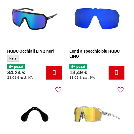
HQBC Occhiali LINQ neri
Lenti a specchio blu HQBC
LINQ
HQBC Occhiali LINQ neri - Colore di base:
Nera
6+ pezzi
6+ pezzi
34,24 €
13,49 €
28,06 €
escl. IVA
11,05 €
escl. IVA