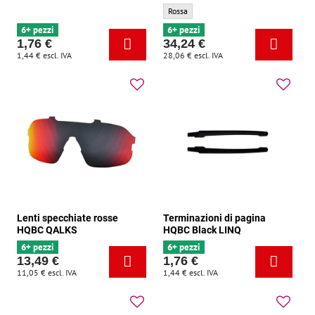
HQBC Occhiali QALKS neri - Colore second
Rossa
6+ pezzi
6+ pezzi
1,76 €
34,24 €
1,44 €
escl. IVA
28,06 €
escl. IVA
Lenti specchiate rosse
Terminazioni di pagina
HQBC QALKS
HQBC Black LINQ
6+ pezzi
6+ pezzi
13,49 €
1,76 €
11,05 €
escl. IVA
1,44 €
escl. IVA