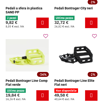
2%
Pedali a sfera in plastica
Pedali Bontrager City neri
SAND PP
2 pezzi
Ultimo pezzo
9,82 €
32,72 €
8,05 €
escl. IVA
26,82 €
escl. IVA
34%
2%
Pedali Bontrager Line Comp
Pedali Bontrager Line Elite
Flat verde
Flat neri
Ultimo pezzo
Non disponibile
19,84 €
49,58 €
16,26 €
escl. IVA
40,64 €
escl. IVA