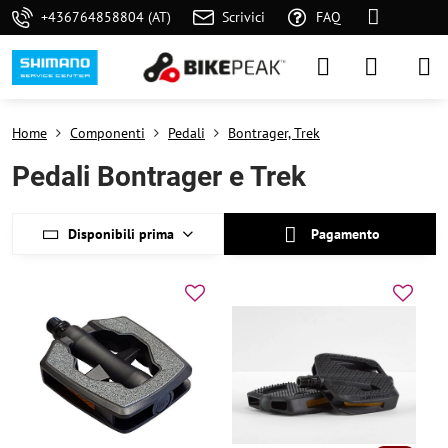
+436764858804 (AT)
Scrivici
FAQ
Home
Componenti
Pedali
Bontrager, Trek
Pedali Bontrager e Trek
Disponibili prima
Pagamento