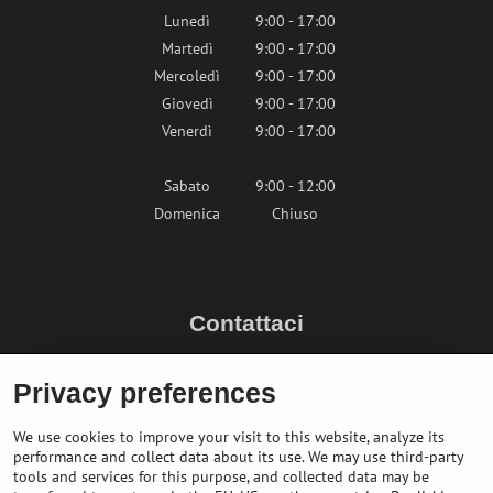
Lunedì
9:00 - 17:00
Martedì
9:00 - 17:00
Mercoledì
9:00 - 17:00
Giovedì
9:00 - 17:00
Venerdì
9:00 - 17:00
Sabato
9:00 - 12:00
Domenica
Chiuso
Contattaci
info@bikepeak.it
Privacy preferences
+436764858804 (AT)
Naviga nel negozio
We use cookies to improve your visit to this website, analyze its
performance and collect data about its use. We may use third-party
tools and services for this purpose, and collected data may be