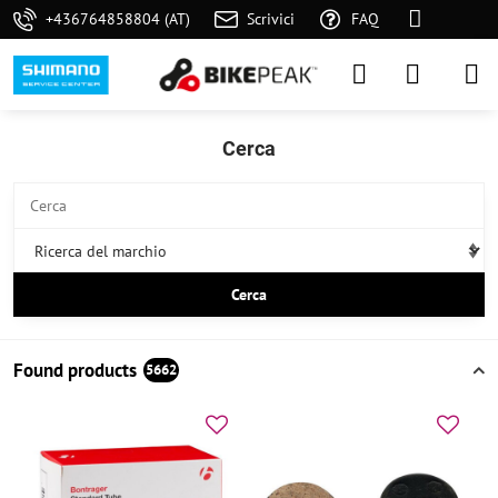
+436764858804 (AT)
Scrivici
FAQ
Cerca
Cerca
Found products
5662