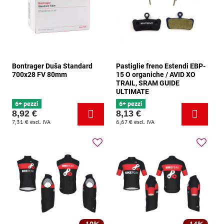
Bontrager Duša Standard
Pastiglie freno Estendi EBP-
700x28 FV 80mm
15 O organiche / AVID XO
TRAIL, SRAM GUIDE
ULTIMATE
6+ pezzi
6+ pezzi
8,92 €
8,13 €
7,31 €
escl. IVA
6,67 €
escl. IVA