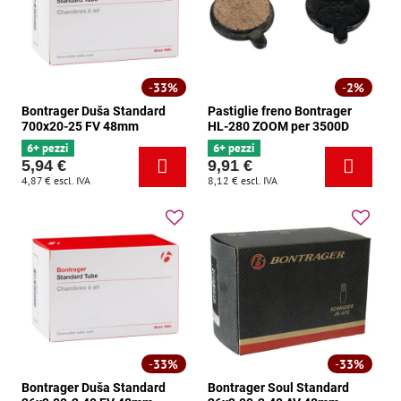
33%
2%
Bontrager Duša Standard
Pastiglie freno Bontrager
700x20-25 FV 48mm
HL-280 ZOOM per 3500D
6+ pezzi
6+ pezzi
5,94 €
9,91 €
4,87 €
escl. IVA
8,12 €
escl. IVA
33%
33%
Bontrager Duša Standard
Bontrager Soul Standard