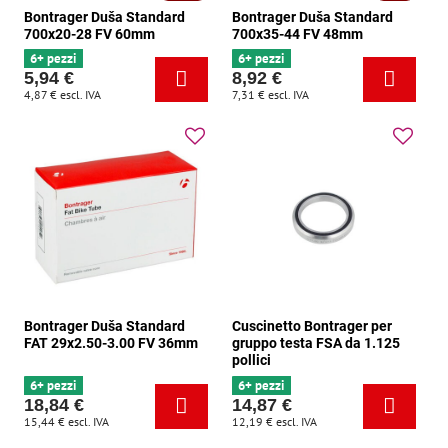
Bontrager Duša Standard
Bontrager Duša Standard
700x20-28 FV 60mm
700x35-44 FV 48mm
6+ pezzi
6+ pezzi
5,94 €
8,92 €
4,87 €
escl. IVA
7,31 €
escl. IVA
Bontrager Duša Standard
Cuscinetto Bontrager per
FAT 29x2.50-3.00 FV 36mm
gruppo testa FSA da 1.125
pollici
6+ pezzi
6+ pezzi
18,84 €
14,87 €
15,44 €
escl. IVA
12,19 €
escl. IVA