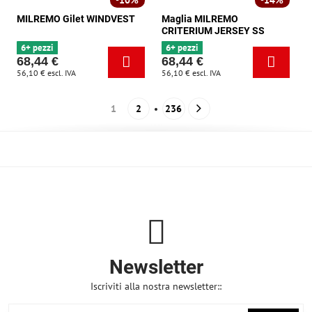
10%
14%
MILREMO Gilet WINDVEST
Maglia MILREMO
CRITERIUM JERSEY SS
6+ pezzi
6+ pezzi
68,44 €
68,44 €
56,10 €
escl. IVA
56,10 €
escl. IVA
1
2
236
Newsletter
Iscriviti alla nostra newsletter::