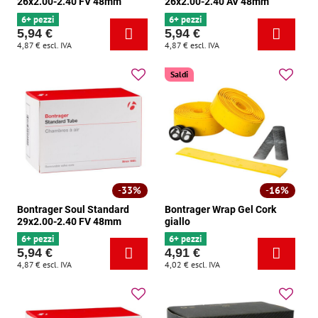
26x2.00-2.40 FV 48mm
26x2.00-2.40 AV 48mm
6+ pezzi
6+ pezzi
5,94 €
5,94 €
4,87 €
escl. IVA
4,87 €
escl. IVA
Saldi
33%
16%
Bontrager Soul Standard
Bontrager Wrap Gel Cork
29x2.00-2.40 FV 48mm
giallo
6+ pezzi
6+ pezzi
5,94 €
4,91 €
4,87 €
escl. IVA
4,02 €
escl. IVA