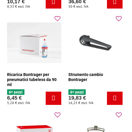
10,17 €
36,60 €
8,33 €
escl. IVA
30 €
escl. IVA
Ricarica Bontrager per
Strumento cambio
pneumatici tubeless da 90
Bontrager
ml
6+ pezzi
6+ pezzi
6,45 €
19,83 €
5,28 €
escl. IVA
16,25 €
escl. IVA