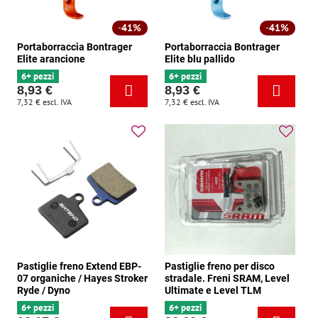
41%
41%
Portaborraccia Bontrager
Portaborraccia Bontrager
Elite arancione
Elite blu pallido
6+ pezzi
6+ pezzi
8,93 €
8,93 €
7,32 €
escl. IVA
7,32 €
escl. IVA
Pastiglie freno Extend EBP-
Pastiglie freno per disco
07 organiche / Hayes Stroker
stradale. Freni SRAM, Level
Ryde / Dyno
Ultimate e Level TLM
6+ pezzi
6+ pezzi