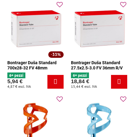
33%
Bontrager Duša Standard
Bontrager Duša Standard
700x28-32 FV 48mm
27.5x2.5-3.0 FV 36mm R/V
6+ pezzi
6+ pezzi
5,94 €
18,84 €
4,87 €
escl. IVA
15,44 €
escl. IVA