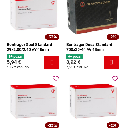
33%
2%
Bontrager Soul Standard
Bontrager Duša Standard
29x2.00/2.40 AV 48mm
700x35-44 AV 48mm
6+ pezzi
6+ pezzi
5,94 €
8,92 €
4,87 €
escl. IVA
7,31 €
escl. IVA
33%
2%