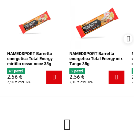
NAMEDSPORT Barretta
NAMEDSPORT Barretta
N
energetica Total Energy
energetica Total Energy mix
e
mirtillo rosso-noce 35g
Tango 35g
c
6+ pezzi
5 pezzi
2,56 €
2,56 €
2,10 €
escl. IVA
2,10 €
escl. IVA
2