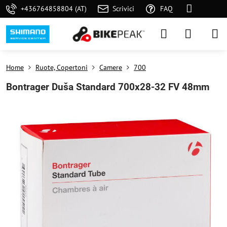
+436764858804 (AT)
Scrivici
FAQ
Home
Ruote, Copertoni
Camere
700
Bontrager Duša Standard 700x28-32 FV 48mm