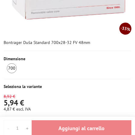
33%
Bontrager Duša Standard 700x28-32 FV 48mm
Dimensione
700
6+
pezzi
Seleziona la variante
8,92 €
5,94 €
4,87 €
escl. IVA
Aggiungi al carrello