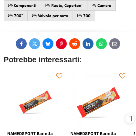
Componenti
Ruote, Copertoni
Camere
700"
Valvola per auto
700
Facebook
Twitter
Bluesky
Pinterest
Reddit
LinkedIn
WhatsApp
E-
mail
Potrebbe interessarti:
NAMEDSPORT Barretta
NAMEDSPORT Barretta
N