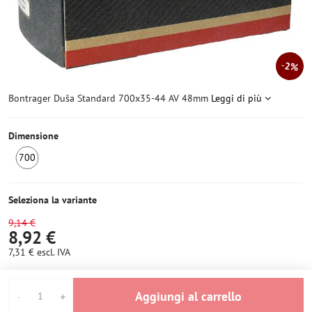
2%
Bontrager Duša Standard 700x35-44 AV 48mm
Leggi di più
Dimensione
700
6+
pezzi
Seleziona la variante
9,14 €
8,92 €
7,31 €
escl. IVA
Aggiungi al carrello