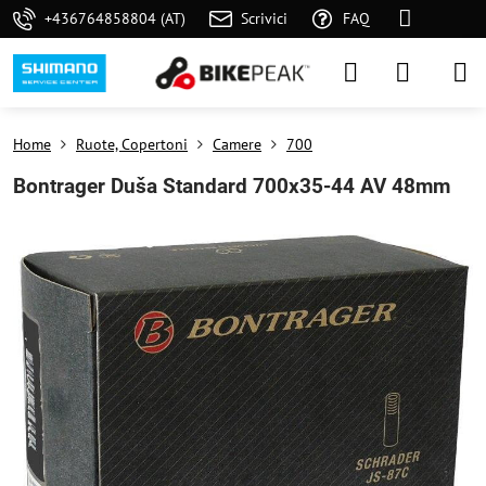
+436764858804 (AT)
Scrivici
FAQ
Home
Ruote, Copertoni
Camere
700
Bontrager Duša Standard 700x35-44 AV 48mm