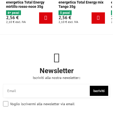
energetica Total Energy
energetica Total Energy mix
e
mirtillo rosso-noce 35g
Tango 35g
c
6+ pezzi
5 pezzi
2,56 €
2,56 €
2,10 €
escl. IVA
2,10 €
escl. IVA
2
Newsletter
Iscriviti alla nostra newsletter::
Iscriviti
Voglio iscrivermi alla newsletter via email