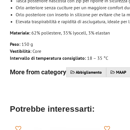
Tasca posteriore nascosta con zip per riporre in sicurezza g
Orlo anteriore senza cuciture per un maggiore comfort du
Orlo posteriore con inserto in silicone per evitare che la m
Elevata traspirabilità e rapidità di asciugatura, ideale per 
Materiale:
62% poliestere, 35% lyocell, 3% elastan
Peso:
150 g
Vestibilità:
Core
Intervallo di temperatura consigliato:
18 – 35 °C
More from category
Abbigliamento
MAAP
Potrebbe interessarti: