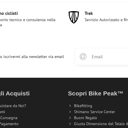
o ciclisti
Trek
orto tecnico e consulenza nella
Servizio Autorizzato e R
ta
o iscrivermi alla newsletter via email
li Acquisti
Scopri Bike Peak™
uistare da Noi?
Bikefitting
ami
Shimano Service Center
i Consegna
Buoni Regalo
 Pagamento
Giusta Dimensione del Telaio de