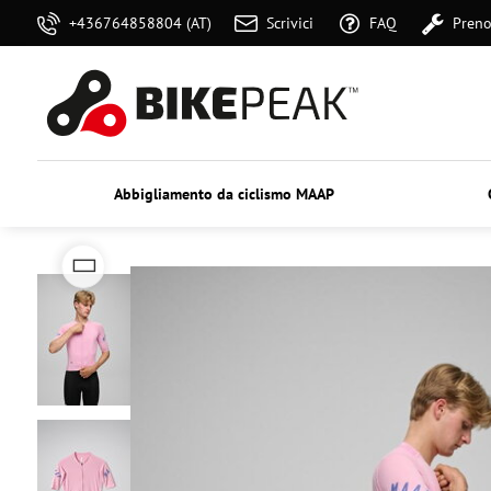
+436764858804 (AT)
Scrivici
FAQ
Preno
Abbigliamento da ciclismo MAAP