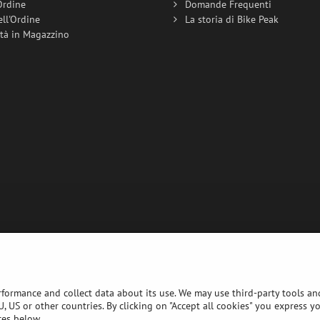
Ordine
Domande Frequenti
ell'Ordine
La storia di Bike Peak
ità in Magazzino
rformance and collect data about its use. We may use third-party tools and
, US or other countries. By clicking on "Accept all cookies" you express y
ces below.