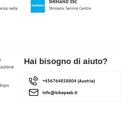
SHIMANO SSC
enza nella
Shimano Service Centre
e
Hai bisogno di aiuto?
olazione
+436764858804 (Austria)
 dopo
info​@bikepeak​.it