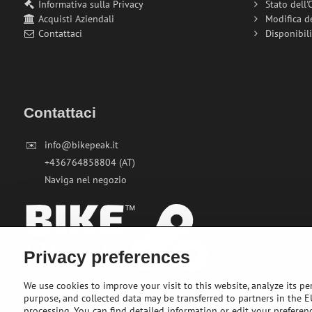
Informativa sulla Privacy
Stato dell'
Acquisti Aziendali
Modifica d
Contattaci
Disponibil
Contattaci
✉️
info@bikepeak.it
+436764858804 (AT)
Naviga nel negozio
Privacy preferences
We use cookies to improve your visit to this website, analyze its pe
purpose, and collected data may be transferred to partners in the EU
processing. You can find detailed information or edit your preferen