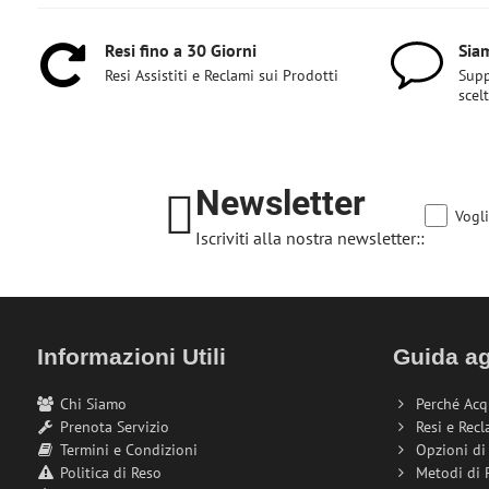
Resi fino a 30 Giorni
Siam
Resi Assistiti e Reclami sui Prodotti
Supp
scel
Newsletter
Vogli
Iscriviti alla nostra newsletter::
Informazioni Utili
Guida ag
Chi Siamo
Perché Acq
Prenota Servizio
Resi e Recl
Termini e Condizioni
Opzioni d
Politica di Reso
Metodi di