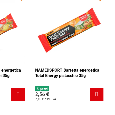
ica
NAMEDSPORT Barretta energetica
NAMEDSPO
ca
Total Energy mix Caraibi 35g
Total Ene
6+ pezzi
3 pezzi
2,56 €
2,56 €
2,10 €
escl. IVA
2,10 €
escl. 