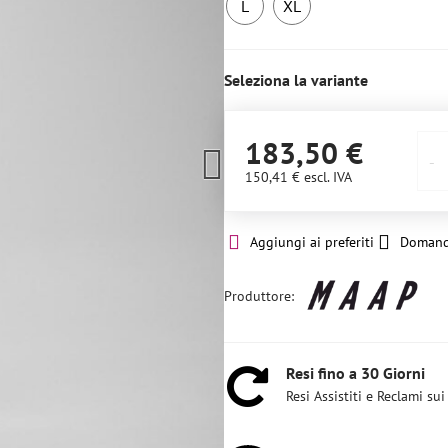
L
XL
Ultimo
3
pezzo
pezzi
Seleziona la variante
183,50 €
150,41 €
escl. IVA
Aggiungi ai preferiti
Domand
Produttore:
Resi fino a 30 Giorni
Resi Assistiti e Reclami sui