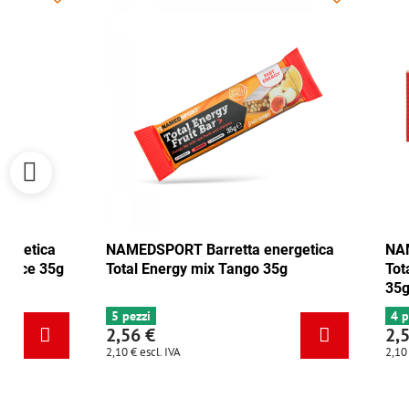
NAMEDSPORT Barretta energetica
NAMEDSPORT
Total Energy mirtillo rosso-noce 35g
Total Energ
6+ pezzi
5 pezzi
2,56 €
2,56 €
2,10 €
escl. IVA
2,10 €
escl. IVA