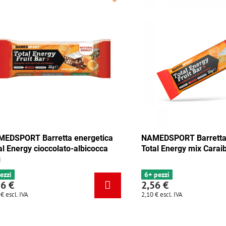
 Barretta energetica
NAMEDSPORT Barretta energet
y mix Tango 35g
Total Energy cioccolato-albicoc
35g
4 pezzi
2,56 €
2,10 €
escl. IVA