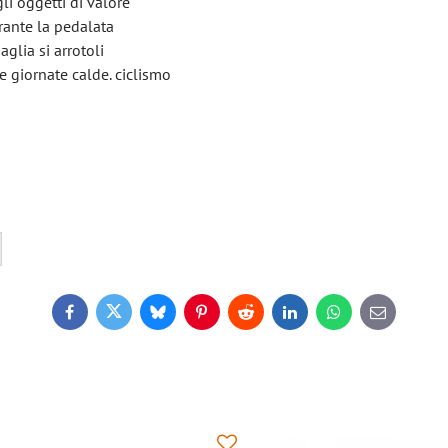
li oggetti di valore
rante la pedalata
aglia si arrotoli
le giornate calde. ciclismo
Facebook
Twitter
Bluesky
Pinterest
Reddit
LinkedIn
WhatsApp
E-
mail