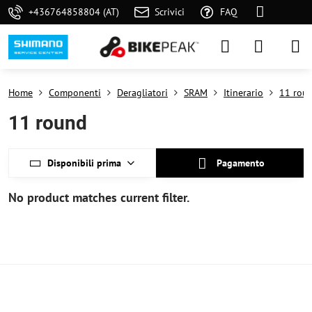
+436764858804 (AT)
Scrivici
FAQ
Home
Componenti
Deragliatori
SRAM
Itinerario
11 rou
11 round
Disponibili prima
Pagamento