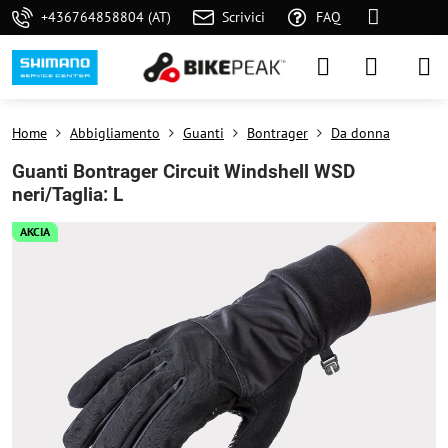
+436764858804 (AT)
Scrivici
FAQ
Home
Abbigliamento
Guanti
Bontrager
Da donna
Guanti Bontrager Circuit Windshell WSD
neri/Taglia: L
AKCIA