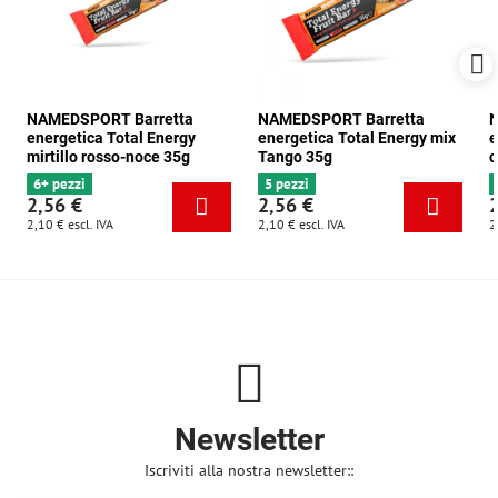
NAMEDSPORT Barretta
NAMEDSPORT Barretta
N
energetica Total Energy
energetica Total Energy mix
e
mirtillo rosso-noce 35g
Tango 35g
c
6+ pezzi
5 pezzi
2,56 €
2,56 €
2,10 €
escl. IVA
2,10 €
escl. IVA
2
Newsletter
Iscriviti alla nostra newsletter::