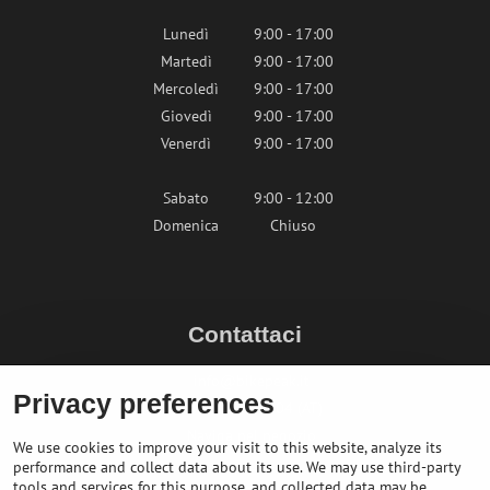
Lunedì
9:00 - 17:00
Martedì
9:00 - 17:00
Mercoledì
9:00 - 17:00
Giovedì
9:00 - 17:00
Venerdì
9:00 - 17:00
Sabato
9:00 - 12:00
Domenica
Chiuso
Contattaci
info@bikepeak.it
Privacy preferences
+436764858804 (AT)
Naviga nel negozio
We use cookies to improve your visit to this website, analyze its
performance and collect data about its use. We may use third-party
tools and services for this purpose, and collected data may be