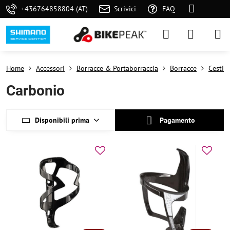
+436764858804 (AT)
Scrivici
FAQ
Home
Accessori
Borracce & Portaborraccia
Borracce
Cestini
Carbonio
Disponibili prima
Pagamento