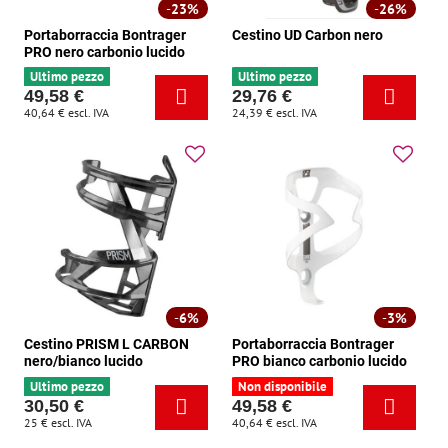
23%
26%
Portaborraccia Bontrager
Cestino UD Carbon nero
PRO nero carbonio lucido
Ultimo pezzo
Ultimo pezzo
49,58 €
29,76 €
40,64 €
escl. IVA
24,39 €
escl. IVA
6%
3%
Cestino PRISM L CARBON
Portaborraccia Bontrager
nero/bianco lucido
PRO bianco carbonio lucido
Ultimo pezzo
Non disponibile
30,50 €
49,58 €
25 €
escl. IVA
40,64 €
escl. IVA