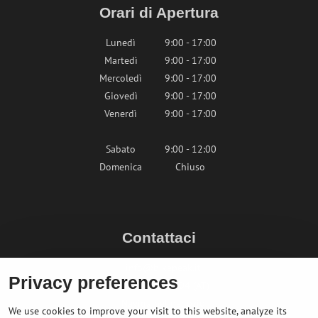
Orari di Apertura
Lunedì
9:00 - 17:00
Martedì
9:00 - 17:00
Mercoledì
9:00 - 17:00
Giovedì
9:00 - 17:00
Venerdì
9:00 - 17:00
Sabato
9:00 - 12:00
Domenica
Chiuso
Contattaci
info@bikepeak.it
Privacy preferences
+436764858804 (AT)
Naviga nel negozio
We use cookies to improve your visit to this website, analyze its