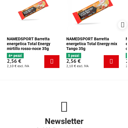
NAMEDSPORT Barretta
NAMEDSPORT Barretta
N
energetica Total Energy
energetica Total Energy mix
e
mirtillo rosso-noce 35g
Tango 35g
c
6+ pezzi
5 pezzi
2,56 €
2,56 €
2,10 €
escl. IVA
2,10 €
escl. IVA
2
Newsletter