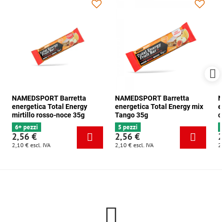
NAMEDSPORT Barretta
NAMEDSPORT Barretta
N
energetica Total Energy
energetica Total Energy mix
e
mirtillo rosso-noce 35g
Tango 35g
c
6+ pezzi
5 pezzi
2,56 €
2,56 €
2,10 €
escl. IVA
2,10 €
escl. IVA
2