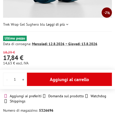
2%
Trek Wrap Gel Sughero blu
Leggi di più
Ultimo pezzo
Data di consegna:
Mercoledì
12.8.2026 −
Giovedì
13.8.2026
18,29 €
17,84 €
14,63 €
escl. IVA
Aggiungi al carrello
Aggiungi ai preferiti
Domanda sul prodotto
Watchdog
Shippings
Numero di magazzino:
5326696