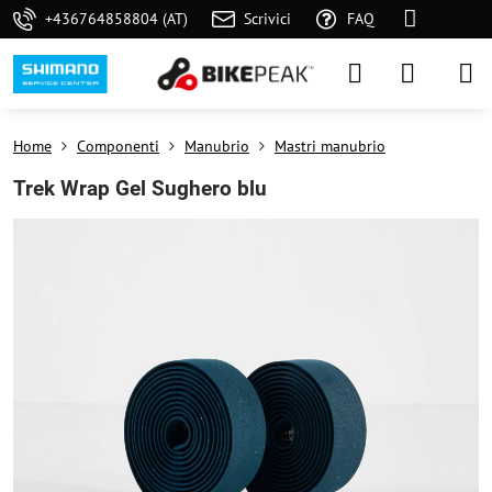
+436764858804 (AT)
Scrivici
FAQ
Home
Componenti
Manubrio
Mastri manubrio
Trek Wrap Gel Sughero blu