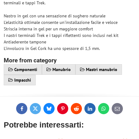
terminali e tappi Trek.
Nastro in gel con una sensazione di sughero naturale
L'elasticità ottimale consente un'installazione facile e veloce
Striscia interna in gel per un maggiore comfort
I nastri terminali Trek e i tappi riflettenti sono inclusi nel kit
Antiaderente tampone
L'involucro in Gel Cork ha uno spessore di 1,5 mm.
More from category
Componenti
Manubrio
Mastri manubrio
Impacchi
Facebook
Twitter
Bluesky
Pinterest
Reddit
LinkedIn
WhatsApp
E-
mail
Potrebbe interessarti: