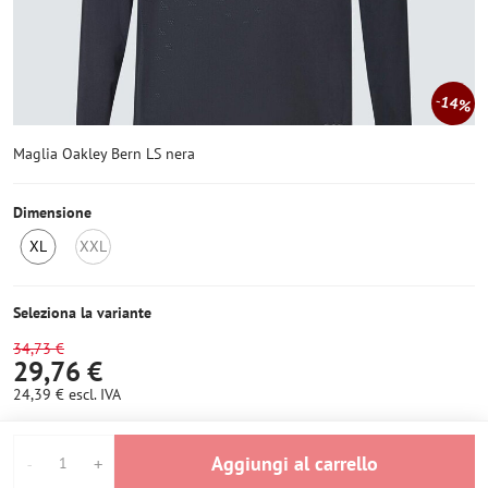
14%
Maglia Oakley Bern LS nera
Dimensione
XL
XXL
Ultimo
Non
pezzo
disponibile
Seleziona la variante
34,73 €
29,76 €
24,39 €
escl. IVA
Aggiungi al carrello