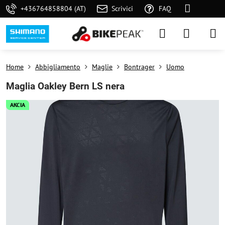
+436764858804 (AT)
Scrivici
FAQ
Home
Abbigliamento
Maglie
Bontrager
Uomo
Maglia Oakley Bern LS nera
AKCIA