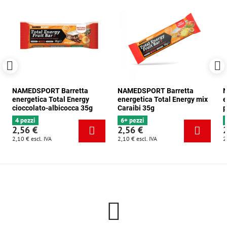
NAMEDSPORT Barretta
NAMEDSPORT Barretta
N
energetica Total Energy
energetica Total Energy mix
e
cioccolato-albicocca 35g
Caraibi 35g
p
4 pezzi
6+ pezzi
2,56 €
2,56 €
2,10 €
escl. IVA
2,10 €
escl. IVA
2