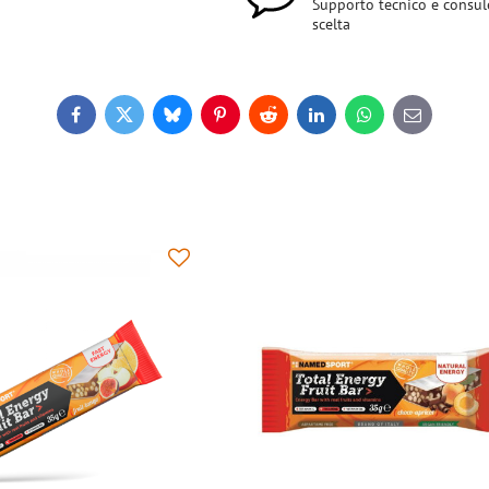
Supporto tecnico e consul
scelta
Facebook
Twitter
Bluesky
Pinterest
Reddit
LinkedIn
WhatsApp
E-
mail