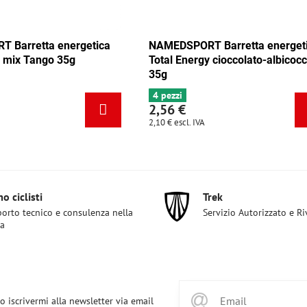
etica
NAMEDSPORT Barretta energetica
NAMEDS
Total Energy cioccolato-albicocca
Total E
35g
4 pezzi
6+ pezz
2,56 €
2,56 
2,10 €
escl. IVA
2,10 €
esc
o ciclisti
Trek
orto tecnico e consulenza nella
Servizio Autorizzato e R
ta
o iscrivermi alla newsletter via email