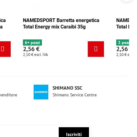
PORT Barretta energetica
NAMEDSPORT Barretta ene
nergy mix Caraibi 35g
Total Energy pistacchio 35
i
3 pezzi
€
2,56 €
l. IVA
2,10 €
escl. IVA
SHIMANO SSC
ivenditore
Shimano Service Centre
Iscriviti