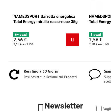
RT Barretta energetica
NAMEDSPORT Barretta energ
gy mirtillo rosso-noce 35g
Total Energy mix Tango 35g
5 pezzi
2,56 €
VA
2,10 €
escl. IVA
Resi fino a 30 Giorni
Siam
Resi Assistiti e Reclami sui Prodotti
Supp
scel
Newsletter
Vogli