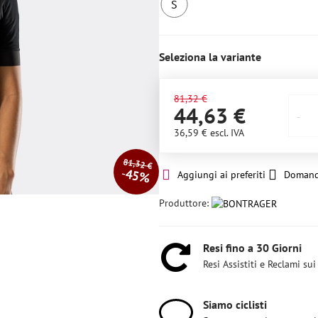
S
Ultimo
pezzo
Seleziona la variante
81,32 €
44,63 €
36,59 €
escl. IVA
81,32 €
45%
Aggiungi ai preferiti
Domand
Produttore:
Resi fino a 30 Giorni
Resi Assistiti e Reclami sui
Siamo ciclisti