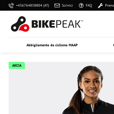
+436764858804 (AT)
Scrivici
FAQ
Preno
Abbigliamento da ciclismo MAAP
AKCIA