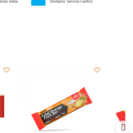
enza nella
Shimano Service Centre