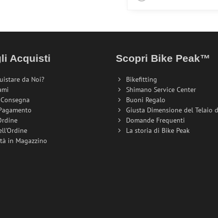
li Acquisti
Scopri Bike Peak™
uistare da Noi?
Bikefitting
ami
Shimano Service Center
i Consegna
Buoni Regalo
 Pagamento
Giusta Dimensione del Telaio de
Ordine
Domande Frequenti
ell'Ordine
La storia di Bike Peak
ità in Magazzino