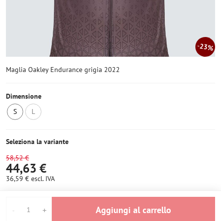
23%
Maglia Oakley Endurance grigia 2022
Dimensione
S
L
Ultimo
Non
pezzo
disponibile
Seleziona la variante
58,52 €
44,63 €
36,59 €
escl. IVA
Aggiungi al carrello