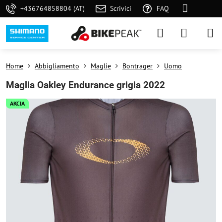
+436764858804 (AT)
Scrivici
FAQ
Home
Abbigliamento
Maglie
Bontrager
Uomo
Maglia Oakley Endurance grigia 2022
AKCIA