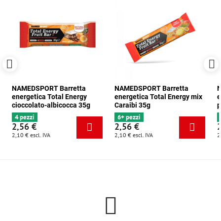
NAMEDSPORT Barretta
NAMEDSPORT Barretta
N
energetica Total Energy
energetica Total Energy mix
e
cioccolato-albicocca 35g
Caraibi 35g
p
4 pezzi
6+ pezzi
2,56 €
2,56 €
2,10 €
escl. IVA
2,10 €
escl. IVA
2