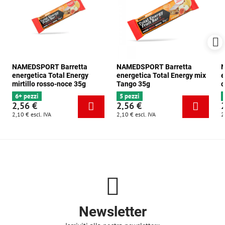
NAMEDSPORT Barretta
NAMEDSPORT Barretta
N
energetica Total Energy
energetica Total Energy mix
e
mirtillo rosso-noce 35g
Tango 35g
c
6+ pezzi
5 pezzi
2,56 €
2,56 €
2,10 €
escl. IVA
2,10 €
escl. IVA
2
Newsletter