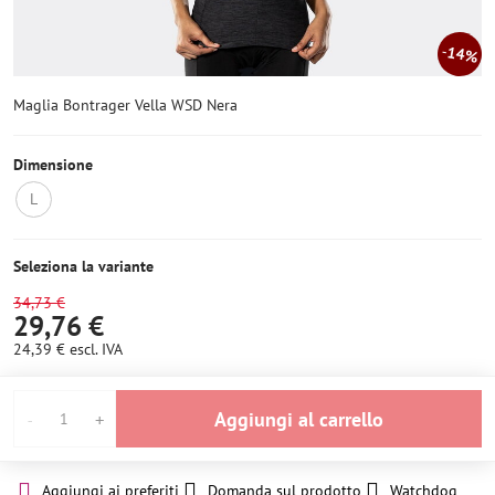
14%
Maglia Bontrager Vella WSD Nera
Dimensione
L
Non
disponibile
Seleziona la variante
34,73 €
29,76 €
24,39 €
escl. IVA
Aggiungi al carrello
Aggiungi ai preferiti
Domanda sul prodotto
Watchdog