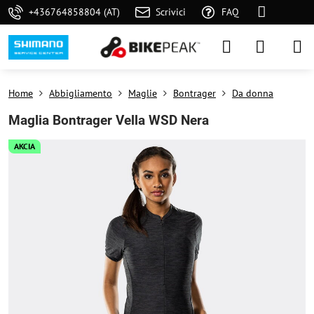
+436764858804 (AT)
Scrivici
FAQ
Home
Abbigliamento
Maglie
Bontrager
Da donna
Maglia Bontrager Vella WSD Nera
AKCIA