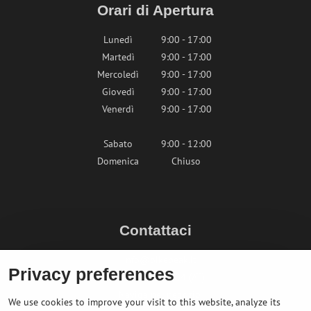
Orari di Apertura
Lunedì
9:00 - 17:00
Martedì
9:00 - 17:00
Mercoledì
9:00 - 17:00
Giovedì
9:00 - 17:00
Venerdì
9:00 - 17:00
Sabato
9:00 - 12:00
Domenica
Chiuso
Contattaci
info@bikepeak.it
Privacy preferences
+436764858804 (AT)
Naviga nel negozio
We use cookies to improve your visit to this website, analyze its