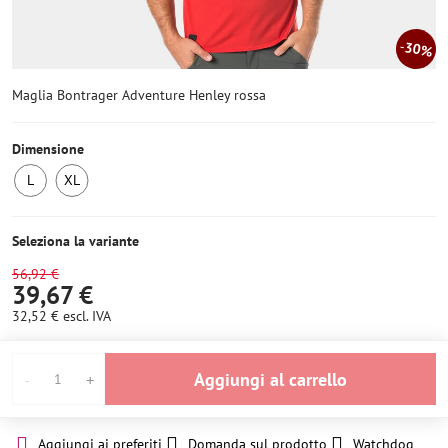
30%
Maglia Bontrager Adventure Henley rossa
Dimensione
L
XL
Ultimo
Ultimo
pezzo
pezzo
Seleziona la variante
56,92 €
39,67 €
32,52 €
escl. IVA
Aggiungi al carrello
Aggiungi ai preferiti
Domanda sul prodotto
Watchdog