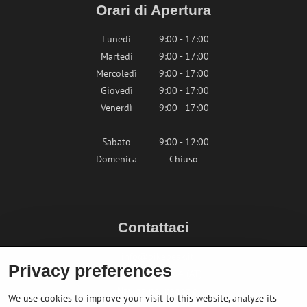
Orari di Apertura
Lunedì
9:00 - 17:00
Martedì
9:00 - 17:00
Mercoledì
9:00 - 17:00
Giovedì
9:00 - 17:00
Venerdì
9:00 - 17:00
Sabato
9:00 - 12:00
Domenica
Chiuso
Contattaci
info@bikepeak.it
Privacy preferences
+436764858804 (AT)
Naviga nel negozio
We use cookies to improve your visit to this website, analyze its