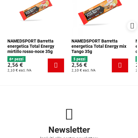
NAMEDSPORT Barretta
NAMEDSPORT Barretta
N
energetica Total Energy
energetica Total Energy mix
e
mirtillo rosso-noce 35g
Tango 35g
c
6+ pezzi
5 pezzi
2,56 €
2,56 €
2,10 €
escl. IVA
2,10 €
escl. IVA
2
Newsletter