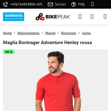
+436764858804 (AT)
Scrivici
FAQ
Home
Abbigliamento
Maglie
Bontrager
Uomo
Maglia Bontrager Adventure Henley rossa
AKCIA