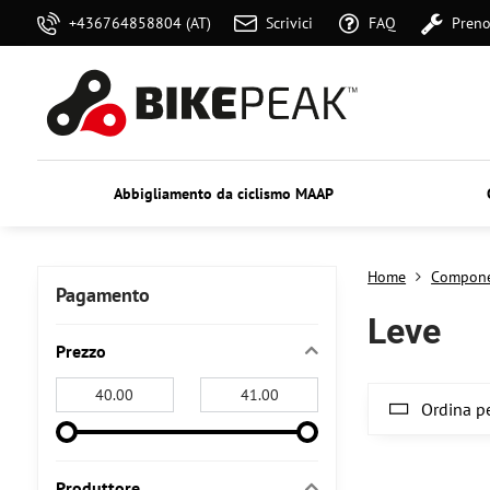
+436764858804 (AT)
Scrivici
FAQ
Preno
Abbigliamento da ciclismo MAAP
Home
Compone
Pagamento
Leve
Prezzo
From:
To:
Ordina pe
Produttore