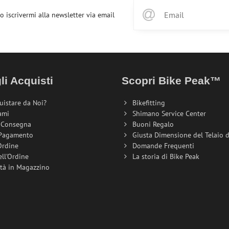
o iscrivermi alla newsletter via email
li Acquisti
Scopri Bike Peak™
uistare da Noi?
Bikefitting
ami
Shimano Service Center
i Consegna
Buoni Regalo
 Pagamento
Giusta Dimensione del Telaio de
Ordine
Domande Frequenti
ell'Ordine
La storia di Bike Peak
ità in Magazzino