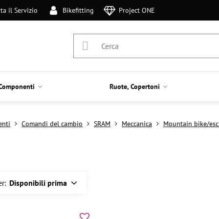
ta il Servizio
Bikefitting
Project ONE
Componenti
Ruote, Copertoni
nti
Comandi del cambio
SRAM
Meccanica
Mountain bike/es
r:
Disponibili prima