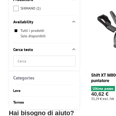
SHIMANO (1)
Availability
Tutti i prodotti
Solo disponibili
Cerca testo
Search
filter
results
Shift XT M800
by
Categories
puntatore
fulltext
Ultimo pezzo
Leve
40,62 €
33,29 €
escl. IVA
Torneo
Hai bisogno di aiuto?