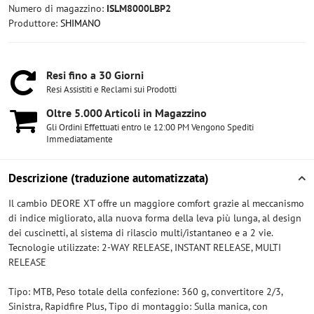
Numero di magazzino:
ISLM8000LBP2
Produttore:
SHIMANO
Resi fino a 30 Giorni
Resi Assistiti e Reclami sui Prodotti
Oltre 5​.000 Articoli in Magazzino
Gli Ordini Effettuati entro le 12:00 PM Vengono Spediti
Immediatamente
Descrizione (traduzione automatizzata)
Il cambio DEORE XT offre un maggiore comfort grazie al meccanismo
di indice migliorato, alla nuova forma della leva più lunga, al design
dei cuscinetti, al sistema di rilascio multi/istantaneo e a 2 vie.
Tecnologie utilizzate: 2-WAY RELEASE, INSTANT RELEASE, MULTI
RELEASE
Tipo: MTB, Peso totale della confezione: 360 g, convertitore 2/3,
Sinistra, Rapidfire Plus, Tipo di montaggio: Sulla manica, con