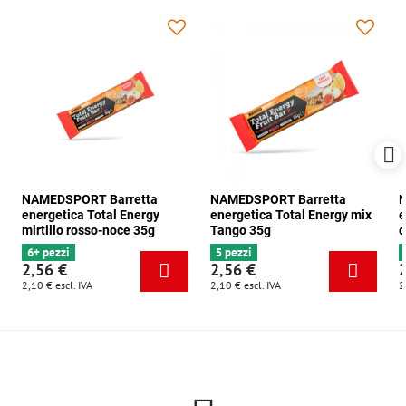
NAMEDSPORT Barretta
NAMEDSPORT Barretta
N
energetica Total Energy
energetica Total Energy mix
e
mirtillo rosso-noce 35g
Tango 35g
c
6+ pezzi
5 pezzi
2,56 €
2,56 €
2,10 €
escl. IVA
2,10 €
escl. IVA
2