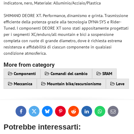
indicatore, nero, Materiale: Alluminio/Acciaio/Plastica
SHIMANO DEORE XT. Performance, dinamismo e grinta. Trasmissione
efficiente della potenza grazie alla tecnologia DYNA-SYS e Rider-
Tuned. I componenti DEORE XT sono stati appositamente progettati
per i segmenti XC/enduro/all mountain e bici a sospensione
completa con ruote di grande diametro, dove è richiesta estrema
resistenza e affidabilità di ciascun componente in qualsiasi
condizione atmosferica.
More from category
Componenti
Comandi del cambio
SRAM
Meccanica
Mountain bike/escursionismo
Leve
Facebook
Twitter
Bluesky
Pinterest
Reddit
LinkedIn
WhatsApp
E-
mail
Potrebbe interessarti: