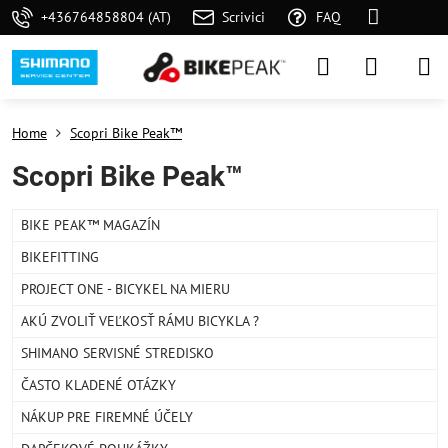
+436764858804 (AT)
Scrivici
FAQ
Home
Scopri Bike Peak™
Scopri Bike Peak™
BIKE PEAK™ MAGAZÍN
BIKEFITTING
PROJECT ONE - BICYKEL NA MIERU
AKÚ ZVOLIŤ VEĽKOSŤ RÁMU BICYKLA ?
SHIMANO SERVISNÉ STREDISKO
ČASTO KLADENÉ OTÁZKY
NÁKUP PRE FIREMNÉ ÚČELY