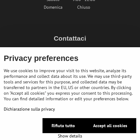
Domenica
Chiuso
Contattaci
info@bikepeak.it
Privacy preferences
+436764858804 (AT)
Naviga nel negozio
We use cookies to improve your visit to this website, analyze its
performance and collect data about its use. We may use third-party
tools and services for this purpose, and collected data may be
transferred to partners in the EU, US or other countries. By clicking
on "Accept all cookies" you express your consent to this processing.
You can find detailed information or edit your preferences below.
Dichiarazione sulla privacy
Rifiuta tutto
Accept all cookies
©
2026
Copyright
Preferenze sulla privacy
Dichiarazione sulla privacy
Show details
Website created with:
BiznisWeb.sk