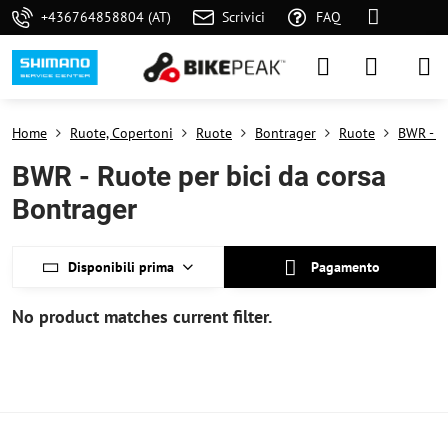
+436764858804 (AT)
Scrivici
FAQ
Home
Ruote, Copertoni
Ruote
Bontrager
Ruote
BWR - R
BWR - Ruote per bici da corsa
Bontrager
Disponibili prima
Pagamento