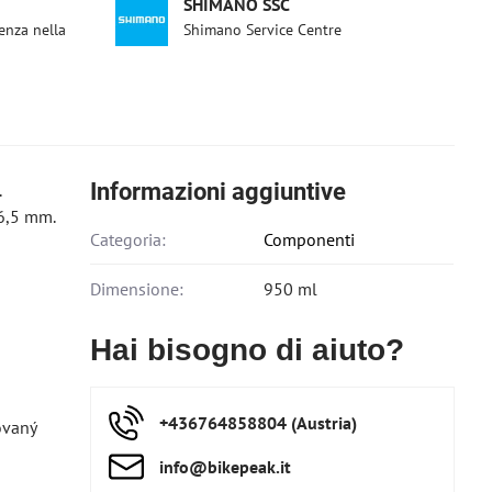
SHIMANO SSC
enza nella
Shimano Service Centre
Informazioni aggiuntive
.
6,5 mm.
Categoria:
Componenti
Dimensione:
950 ml
Hai bisogno di aiuto?
+436764858804 (Austria)
ovaný
info​@bikepeak​.it