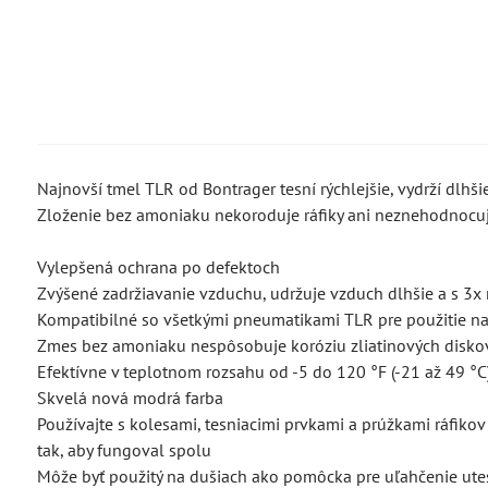
Najnovší tmel TLR od Bontrager tesní rýchlejšie, vydrží dlhš
Zloženie bez amoniaku nekoroduje ráfiky ani neznehodnocuj
Vylepšená ochrana po defektoch
Zvýšené zadržiavanie vzduchu, udržuje vzduch dlhšie a s 3
Kompatibilné so všetkými pneumatikami TLR pre použitie na 
Zmes bez amoniaku nespôsobuje koróziu zliatinových diskov
Efektívne v teplotnom rozsahu od -5 do 120 °F (-21 až 49 °C
Skvelá nová modrá farba
Používajte s kolesami, tesniacimi prvkami a prúžkami ráfik
tak, aby fungoval spolu
Môže byť použitý na dušiach ako pomôcka pre uľahčenie ute