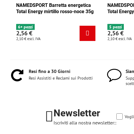
Barretta energetica
NAMEDSPORT Barretta energetic
mirtillo rosso-noce 35g
Total Energy mix Tango 35g
5 pezzi
2,56 €
2,10 €
escl. IVA
Resi fino a 30 Giorni
Siam
Resi Assistiti e Reclami sui Prodotti
Supp
scel
Newsletter
Vogli
Iscriviti alla nostra newsletter::