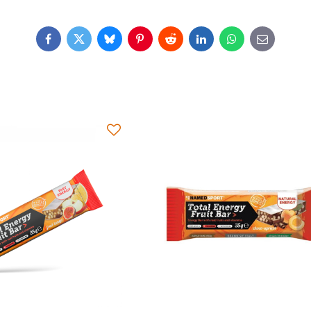
Facebook
Twitter
Bluesky
Pinterest
Reddit
LinkedIn
WhatsApp
E-
mail