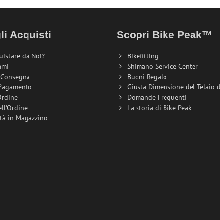
li Acquisti
Scopri Bike Peak™
uistare da Noi?
Bikefitting
ami
Shimano Service Center
i Consegna
Buoni Regalo
 Pagamento
Giusta Dimensione del Telaio de
Ordine
Domande Frequenti
ell'Ordine
La storia di Bike Peak
ità in Magazzino