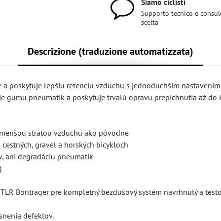
Siamo ciclisti
Supporto tecnico e consul
scelta
Descrizione (traduzione automatizzata)
ie a poskytuje lepšiu retenciu vzduchu s jednoduchším nastavením
e gumu pneumatík a poskytuje trvalú opravu prepichnutia až do 
x menšou stratou vzduchu ako pôvodne
cestných, gravel a horských bicykloch
, ani degradáciu pneumatík
)
ov TLR Bontrager pre kompletný bezdušový systém navrhnutý a test
snenia defektov.