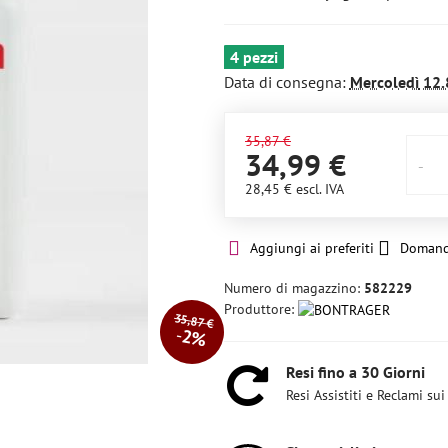
4 pezzi
Data di consegna:
Mercoledì
12.
35,87 €
34,99 €
28,45 €
escl. IVA
Aggiungi ai preferiti
Domand
Numero di magazzino:
582229
Produttore:
35,87 €
2%
Resi fino a 30 Giorni
Resi Assistiti e Reclami sui