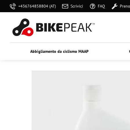
+436764858804 (AT)
Scrivici
FAQ
Preno
Abbigliamento da ciclismo MAAP