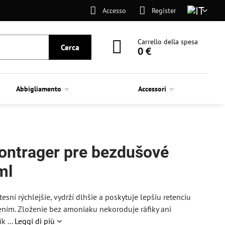
Accesso
Register
Carrello della spesa
Cerca
0 €
Abbigliamento
Accessori
Bontrager pre bezdušové
ml
sní rýchlejšie, vydrží dlhšie a poskytuje lepšiu retenciu
ním. Zloženie bez amoniaku nekoroduje ráfiky ani
 ...
Leggi di più