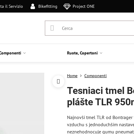
ta il Servizio
Bikefitting
Project ONE
Componenti
Ruote, Copertoni
Home
Componenti
Tesniaci tmel 
plášte TLR 950
Najnovší tmel TLR od Bontrager te
vzduchu s jednoduchším nastave
neznehodnocuje gumu pneumatík