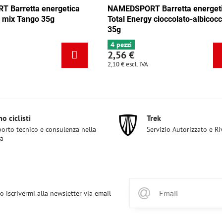
a
NAMEDSPORT Barretta energetica
NAMEDSPOR
Total Energy cioccolato-albicocca
Total Ener
35g
4 pezzi
6+ pezzi
2,56 €
2,56 €
2,10 €
escl. IVA
2,10 €
escl. IV
o ciclisti
Trek
orto tecnico e consulenza nella
Servizio Autorizzato e R
ta
o iscrivermi alla newsletter via email