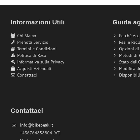
Informazioni Utili
Guida ag
Chi Siamo
Perché Acq
Prenota Servizio
Resi e Recl
Termini e Condizioni
Opzioni d
Politica di Reso
Metodi di
Informativa sulla Privacy
Stato dell'
Acquisti Aziendali
Modifica d
Contattaci
Disponibil
Contattaci
✉️
info@bikepeak.it
+436764858804 (AT)