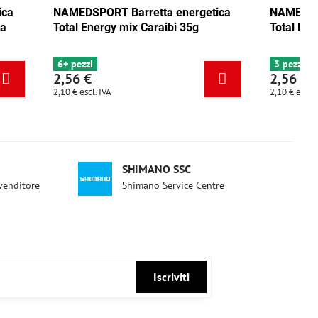
T Barretta energetica
NAMEDSPORT Barretta energe
gy mix Caraibi 35g
Total Energy pistacchio 35g
3 pezzi
2,56 €
A
2,10 €
escl. IVA
SHIMANO SSC
ivenditore
Shimano Service Centre
Iscriviti