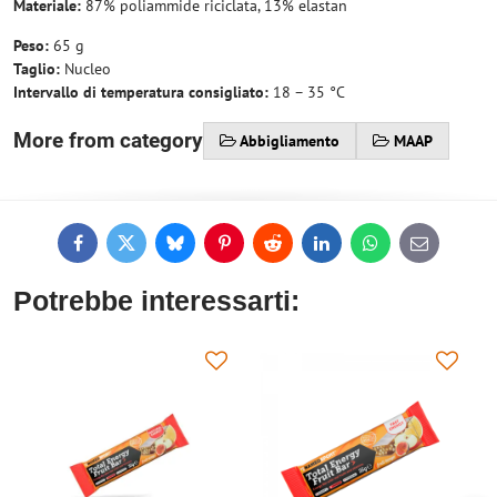
Materiale:
87% poliammide riciclata, 13% elastan
Peso:
65 g
Taglio:
Nucleo
Intervallo di temperatura consigliato:
18 – 35 °C
More from category
Abbigliamento
MAAP
Facebook
Twitter
Bluesky
Pinterest
Reddit
LinkedIn
WhatsApp
E-
mail
Potrebbe interessarti: