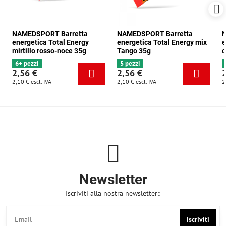
NAMEDSPORT Barretta
NAMEDSPORT Barretta
N
energetica Total Energy
energetica Total Energy mix
e
mirtillo rosso-noce 35g
Tango 35g
c
6+ pezzi
5 pezzi
2,56 €
2,56 €
2,10 €
escl. IVA
2,10 €
escl. IVA
2
Newsletter
Iscriviti alla nostra newsletter::
Iscriviti